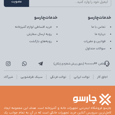
خدمات‌چارسو
خدمات‌چارسو
تماس با ما
خرید اقساطی لوازم آشپزخانه
درباره ما
رویه ارسال سفارش
قوانین و مقررات
رویه‌های بازگشت
سوالات متداول
تلفن: 90000044 (بدون پیش شماره و رایگان)
اجاق گاز
توالت ایرانی
توالت فرنگی
سینک ظرفشویی
شیرآلات
چارسو فروشگاه اینترنتی تجهیزات خانه و آشپزخانه است. هدف این مجموعه ایجاد
کامل‌ترین سرویس آنلاین خرید تجهیزات خانگی است که در آن به تمام جوانب یک