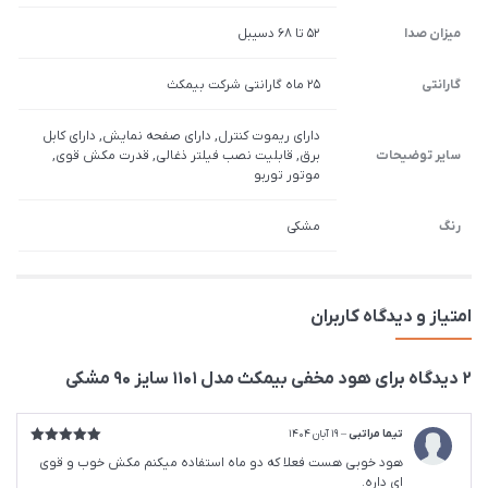
میزان صدا
52 تا 68 دسیبل
گارانتی
25 ماه گارانتی شرکت بیمکث
دارای ریموت کنترل, دارای صفحه نمایش, دارای کابل
سایر توضیحات
برق, قابلیت نصب فیلتر ذغالی, قدرت مکش قوی,
موتور توربو
رنگ
مشکی
امتیاز و دیدگاه کاربران
2 دیدگاه برای
هود مخفی بیمکث مدل 1101 سایز 90 مشکی
تیما مراتبی
–
19 آبان 1404
امتیاز
5
از
هود خوبی هست فعلا که دو ماه استفاده میکنم مکش خوب و قوی
5
ای داره.