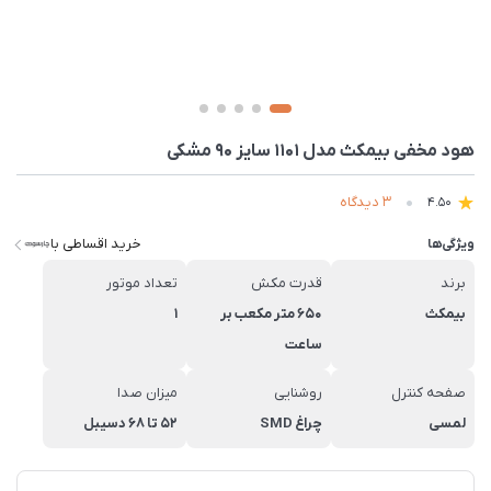
هود مخفی بیمکث مدل 1101 سایز 90 مشکی
3 دیدگاه
4.50
خرید اقساطی با
ویژگی‌ها
برند
قدرت مکش
تعداد موتور
بیمکث
650 متر مکعب بر
1
ساعت
صفحه کنترل
روشنایی
میزان صدا
لمسی
چراغ SMD
52 تا 68 دسیبل