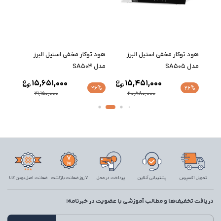
هود توکار مخفی استیل البرز
هود توکار مخفی استیل البرز
هود ت
مدل SA505
مدل SA504
2 پلاس مشکی Artima2
15,651,000
15,451,000
15%
26%
26%
21,150,000
20,880,000
تحویل اکسپرس
پشتیبانی آنلاین
پرداخت در محل
7 روز ضمانت بازگشت
ضمانت اصل بودن کالا
دریافت تخفیف‌ها و مطالب آموزشی با عضویت در خبرنامه: