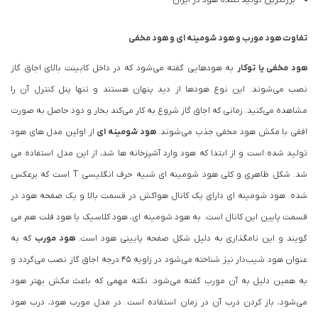
بزرگترین تولید کننده هود در ایران
تفاوت هود مورب و هود شومینه ای و هود مخفی
هود مخفی یا توکار
به هودهایی گفته می‌شود که در داخل کابینت بالای اجاق گاز
نصب می‌شوند. این نوع هودها از دید پنهان هستند و تنها پنل کنترل آن را
مشاهده می‌کنید. زمانی که اجاق گاز شروع به کار می‌کند بخار و دود حاصل به صورت
افقی با مکش هود مخفی جذب می‌شوند.
هود شومینه ای
از اولین مدل های هود
تولید شده است و از ابتدا که هود وارد آشپزخانه ها شد، از این مدل استفاده می
شد. شکل ظاهری و کلی هود شومینه ای شبیه حرف انگلیسی T است که برعکس
شده. هود شومینه ای دارای یک کانال هواکش در قسمت بالا و یک صفحه هود در
قسمت پایین این کانال است. به هود شومینه ای، هود کلاسیک یا هود فلت هم می
گویند و این نامگذاری به دلیل شکل صفحه پایینی هود است.
هود مورب
که به
عنوان هود شیب‌دار نیز شناخته می‌شود در زاویه ۴۵ درجه اجاق گاز نصب می‌گردد و
به همین دلیل به آن مورب گفته می‌شود. نکته مهمی که باعث مکش بهتر هود
می‌شود، باز کردن درب آن در زمان استفاده است. در مدل مورب هود، درب هود