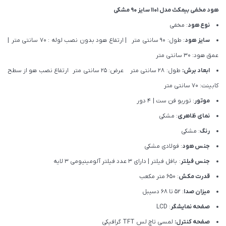
هود مخفی بیمکث مدل 1101 سایز 90 مشکی
نوع هود
: مخفی
سایز هود
: طول: 90 سانتی متر | ارتفاع هود بدون نصب لوله : 70 سانتی متر |
عمق هود: 30 سانتی متر
ابعاد برش:
طول: 28 سانتی متر عرض: 25 سانتی متر ارتفاع نصب هو از سطح
کابینت: 70 سانتی متر
موتور
: توربو فن ست | 4 دور
نمای ظاهری
: مشکی
رنگ
: مشکی
جنس هود
: فولادی مشکی
جنس فیلتر
: بافل فیلتر | دارای ۳ عدد فیلتر آلومینیومی ۳ لایه
قدرت مکش
: 650 متر مکعب
میزان صدا
: 52 تا 68 دسیبل
صفحه نمایشگر
: LCD
صفحه کنترل:
لمسی تاچ لس TFT گرافیکی