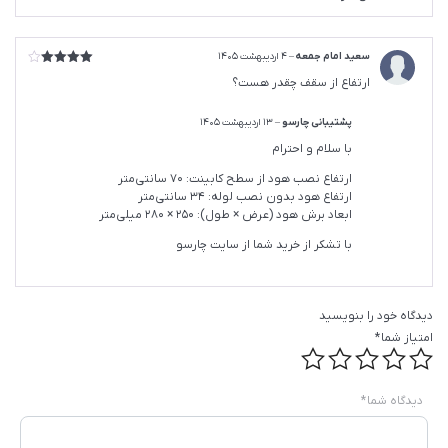
سعید امام جمعه
–
4 اردیبهشت 1405
امتیاز
4
ارتفاع از سقف چقدر هست؟
از 5
پشتیبانی چارسو
–
13 اردیبهشت 1405
با سلام و احترام
ارتفاع نصب هود از سطح کابینت: ۷۰ سانتی‌متر
ارتفاع هود بدون نصب لوله: ۳۴ سانتی‌متر
ابعاد برش هود (عرض × طول): ۲۵۰ × ۲۸۰ میلی‌متر
با تشکر از خرید شما از سایت چارسو
دیدگاه خود را بنویسید
امتیاز شما
*
دیدگاه شما
*