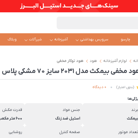
چارسو
سرویس بهداشتی
آشپزخانه
شیرآلات
وبلاگ
نه
لوازم آشپزخانه
هود
ھود توکار مخفی
د مخفی بیمکث مدل 2031 سایز 70 مشکی پلاس
0 دیدگاه
(بدون امتیاز)
ژگی‌ها
رند
جنس مواد
قدرت مکش
یمکث
استیل ضد زنگ
600 متر مکعب بر ساعت
عداد موتور
صفحه کنترل
روشنایی