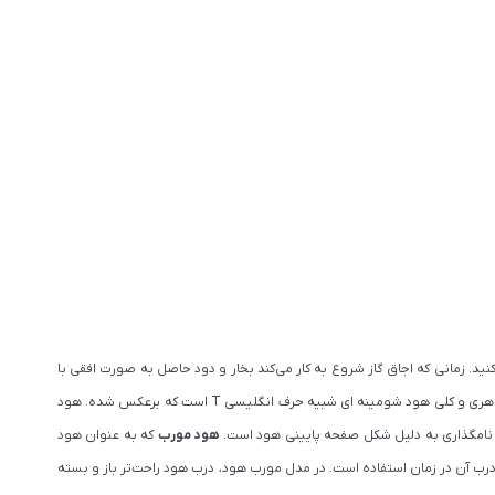
ید. زمانی که اجاق گاز شروع به کار می‌کند بخار و دود حاصل به صورت افقی با
از اولین مدل های هود تولید شده است و از ابتدا که هود وارد آشپزخانه ها شد، از این مدل استفاده می شد. شکل ظاهری و کلی هود شومینه ای شبیه حرف انگلیسی T است که برعکس شده. هود
 نامگذاری به دلیل شکل صفحه پایینی هود است.
هود مورب
که به عنوان هود
ود، باز کردن درب آن در زمان استفاده است. در مدل مورب هود، درب هود راحت‌تر باز و بسته