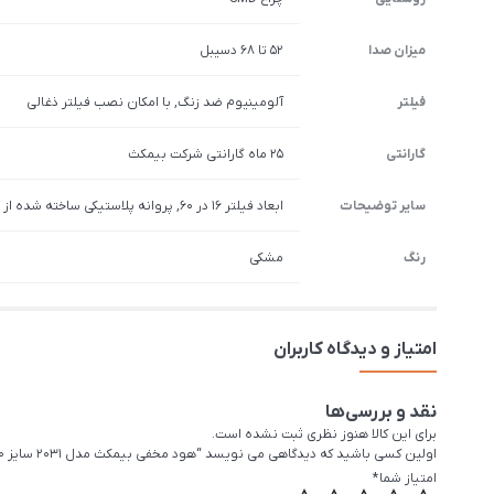
میزان صدا
52 تا 68 دسیبل
فیلتر
آلومینیوم ضد زنگ, با امکان نصب فیلتر ذغالی
گارانتی
25 ماه گارانتی شرکت بیمکث
سایر توضیحات
ابعاد فیلتر 16 در 60, پروانه پلاستیکی ساخته شده از مواد نسوز, دارای ریموت کنترل, دارای صفحه نمایش, دارای کابل برق, قابلیت نصب فیلتر ذغالی, قدرت مکش قوی, موتور توربو
رنگ
مشکی
امتیاز و دیدگاه کاربران
نقد و بررسی‌ها
برای این کالا هنوز نظری ثبت نشده است.
اولین کسی باشید که دیدگاهی می نویسد “هود مخفی بیمکث مدل 2031 سایز 70 مشکی پلاس”
امتیاز شما
*