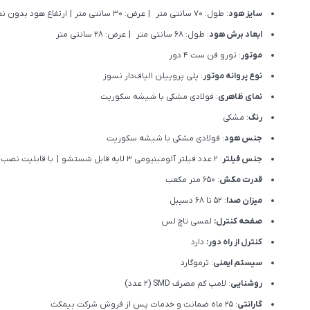
سایز هود
: طول: 70 سانتی متر | عرض: 30 سانتی متر | ارتفاع هود بدون نصب لوله: 38 سانتی متر
ابعاد برش هود
: طول: 68 سانتی متر | عرض: 28 سانتی متر
موتور
: تورو فن ست 4 دور
نوع پروانه موتور
: پلی پروپیلن الیاف‌دار نسوز
نمای ظاهری
: فولادی مشکی با شیشه سکوریت
رنگ
: مشکی
جنس هود
: فولادی مشکی با شیشه سکوریت
جنس فیلتر
: 2 عدد فیلتر آلومینیومی 3 لایه قابل شستشو | با قابلیت نصب فیلتر ذغالی
قدرت مکش
: 650 متر مکعب
میزان صدا
: 52 تا 68 دسیبل
صفحه کنترل:
لمسی تاچ لس
کنترل از راه دور:
دارد
سیستم ایمنی
: ترموگارد
روشنایی
: لامپ کم مصرف SMD (2 عدد)
گارانتی
: 25 ماه ضمانت و خدمات پس از فروش شرکت بیمکث