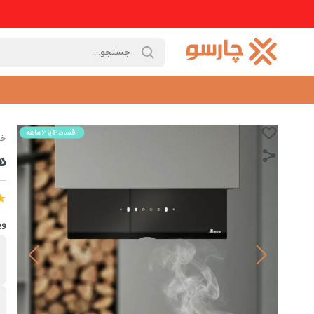
خا
هو
وی
ب
ب
ت