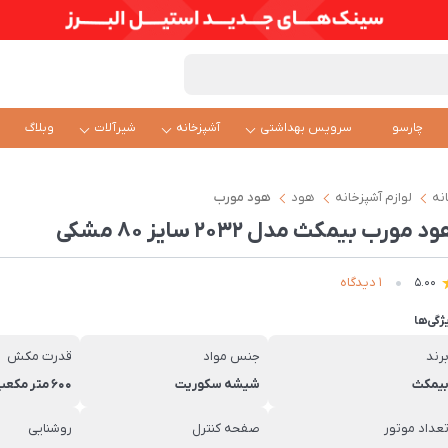
چارسو
سرویس بهداشتی
آشپزخانه
شیرآلات
وبلاگ
نه
لوازم آشپزخانه
هود
هود مورب
د مورب بیمکث مدل 2032 سایز 80 مشکی
1 دیدگاه
5.00
ژگی‌ها
رند
جنس مواد
قدرت مکش
یمکث
شیشه سکوریت
600 متر مکعب بر سات
عداد موتور
صفحه کنترل
روشنایی