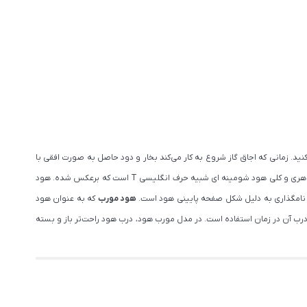
ید. زمانی که اجاق گاز شروع به کار می‌کند بخار و دود حاصل به صورت افقی با
از اولین مدل های هود تولید شده است و از ابتدا که هود وارد آشپزخانه ها شد، از این مدل استفاده می شد. شکل ظاهری و کلی هود شومینه ای شبیه حرف انگلیسی T است که برعکس شده. هود
 نامگذاری به دلیل شکل صفحه پایینی هود است.
هود مورب
که به عنوان هود
ود، باز کردن درب آن در زمان استفاده است. در مدل مورب هود، درب هود راحت‌تر باز و بسته