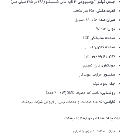
جنس فیلتر
: آلومینیومی 3 لایه قابل شستشو (298 در 285 میلی متر)
قدرت مکش
: 650 متر مکعب
میزان صدا
: 52 تا 68 دسیبل
توان:
204 W
صفحه نمایشگر
: LCD
صفحه کنترل:
لمسی
کنترل از راه دور:
دارد
دودکش
: قابل تنظیم
سنسور
: حرارت، دود، گاز
جک
: پنوماتیک
روشنایی
: لامپ کم مصرف SMD (۲ – ۲W عدد)
گارانتی
: 25 ماه ضمانت و خدمات پس از فروش شرکت بیمکث
توضیحات مختصر درباره هود بیمکث
دارای استاندارد اروپا و ایران