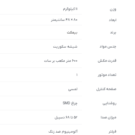
11 کیلوگرم
وزن
80 × 48 سانتیمتر
ابعاد
برند
بیمکث
جنس مواد
شیشه سکوریت
قدرت مکش
600 متر مکعب بر سات
تعداد موتور
1
صفحه کنترل
لمسی
روشنایی
چراغ SMD
میزان صدا
52 تا 68 دسیبل
فیلتر
آلومینیوم ضد زنگ