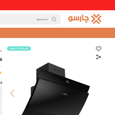
خا
هو
وی
ب
ب
ت