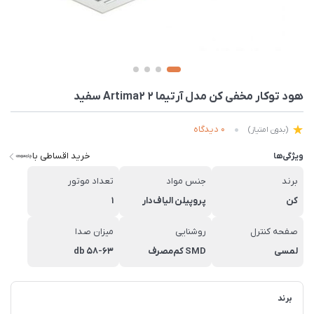
هود توکار مخفی کن مدل آرتیما 2 Artima2 سفید
0 دیدگاه
(بدون امتیاز)
خرید اقساطی با
ویژگی‌ها
برند
جنس مواد
تعداد موتور
کن
پروپیلن الیاف‌دار
1
صفحه کنترل
روشنایی
میزان صدا
لمسی
SMD کم‌مصرف
58-63 db
برند