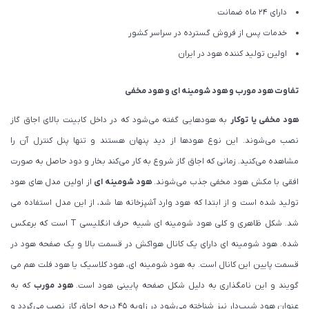
دارای 24 ماه ضمانت
خدمات پس از فروش گسترده در سراسر کشور
اولین تولید کننده هود در ایران
تفاوت هود مورب و هود شومینه ای و هود مخفی
هود مخفی یا توکار
به هودهایی گفته می‌شود که در داخل کابینت بالای اجاق گاز
نصب می‌شوند. این نوع هودها از دید پنهان هستند و تنها پنل کنترل آن را
مشاهده می‌کنید. زمانی که اجاق گاز شروع به کار می‌کند بخار و دود حاصل به صورت
افقی با مکش هود مخفی جذب می‌شوند.
هود شومینه ای
از اولین مدل های هود
تولید شده است و از ابتدا که هود وارد آشپزخانه ها شد، از این مدل استفاده می
شد. شکل ظاهری و کلی هود شومینه ای شبیه حرف انگلیسی T است که برعکس
شده. هود شومینه ای دارای یک کانال هواکش در قسمت بالا و یک صفحه هود در
قسمت پایین این کانال است. به هود شومینه ای، هود کلاسیک یا هود فلت هم می
گویند و این نامگذاری به دلیل شکل صفحه پایینی هود است.
هود مورب
که به
عنوان هود شیب‌دار نیز شناخته می‌شود در زاویه ۴۵ درجه اجاق گاز نصب می‌گردد و