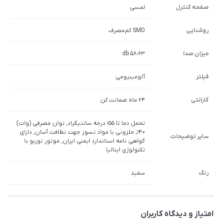
صفحه کنترل
لمسی
روشنایی
SMD کم‌مصرف
میزان صدا
58-63 db
فیلتر
آلومینیومی
گارانتی
24 ماه ضمانت کن
تحمل دما تا 155 درجه سانتیگراد, توان مصرفی (وات)
140, حلزونی با مواد نسوز جهت نظافت آسان, دارای
سایر توضیحات
گواهی نامه استاندارد ایمنی ایران, موتور توربو با
تکنولوژی ایتالیا
رنگ
سفید
امتیاز و دیدگاه کاربران