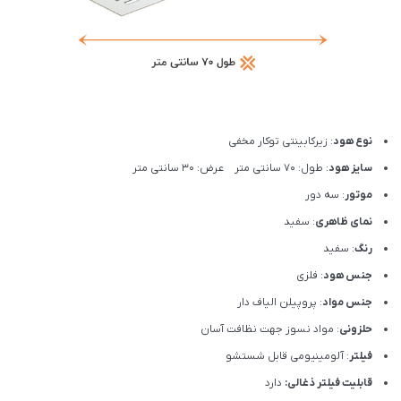
نوع هود
: زیرکابینتی توکار مخفی
سایز هود
: طول: 70 سانتی متر عرض: 30 سانتی متر
موتور
: سه دور
نمای ظاهری
: سفید
رنگ
: سفید
جنس هود
: فلزی
جنس مواد
: پروپیلن الیاف دار
حلزونی
: مواد نسوز جهت نظافت آسان
فیلتر
: آلومینیومی قابل شستشو
قابلیت فیلتر ذغالی:
دارد