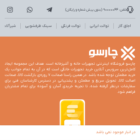
تلفن: 90000044 (بدون پیش شماره و رایگان)
اجاق گاز
توالت ایرانی
توالت فرنگی
سینک ظرفشویی
شیرآلات
چارسو فروشگاه اینترنتی تجهیزات خانه و آشپزخانه است. هدف این مجموعه ایجاد
کامل‌ترین سرویس آنلاین خرید تجهیزات خانگی است که در آن به تمام جوانب یک
خرید مطمئن توجه شده باشد. در همین راستا ضمانت 7 روزه‌ی بازگشت کالا، ضمانت
اصالت کالا، تحویل سریع و مطمئن و پشتیبانی در دسترس کارشناسان فنی برای
سفارشات درنظر گرفته شده، تا تجربه خریدی آسان و آسوده برای تمام مشتریان
فراهم شود.
در انبار موجود نمی باشد