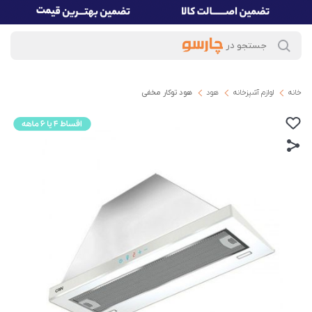
خانه
لوازم آشپزخانه
هود
ھود توکار مخفی