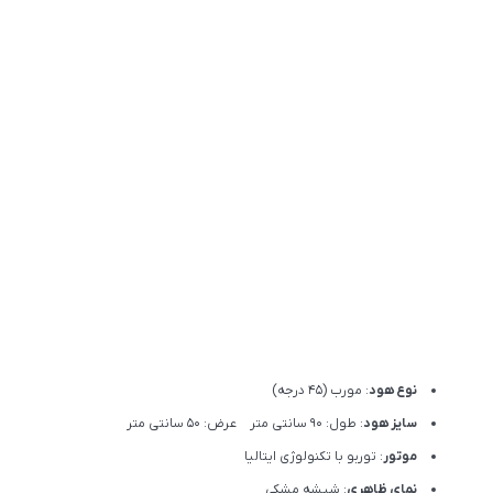
نوع هود
: مورب (45 درجه)
سایز هود
: طول: 90 سانتی متر عرض: 50 سانتی متر
موتور
: توربو با تکنولوژی ایتالیا
نمای ظاهری
: شیشه مشکی