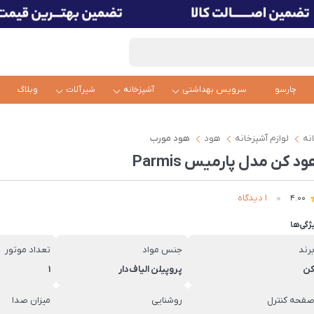
چارسو
سرویس بهداشتی
آشپزخانه
شیرآلات
وبلاگ
نه
لوازم آشپزخانه
هود
هود مورب
د کن مدل پارمیس Parmis
1 دیدگاه
4.00
ژگی‌ها
رند
جنس مواد
تعداد موتور
ن
پروپیلن الیاف‌دار
1
فحه کنترل
روشنایی
میزان صدا