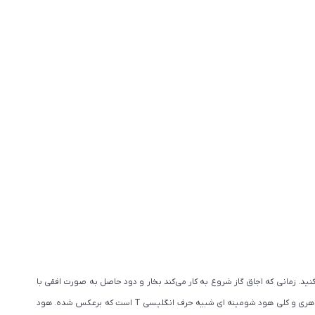
ید. زمانی که اجاق گاز شروع به کار می‌کند بخار و دود حاصل به صورت افقی با
از اولین مدل های هود تولید شده است و از ابتدا که هود وارد آشپزخانه ها شد، از این مدل استفاده می شد. شکل ظاهری و کلی هود شومینه ای شبیه حرف انگلیسی T است که برعکس شده. هود