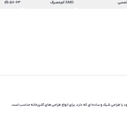
مسی
SMD کم‌مصرف
58-63 db