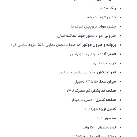
رنگ
: مشکی
جنس هود
: شیشه
جنس مواد
: پروپیلن الیاف دار
حلزونی
: مواد نسوز جهت نظافت آسان
پروانه و حلزون موتور
: کم صدا با تحمل دمایی تا 155 درجه سانتی گراد
فیلتر
: آلومینیومی بالا و پایین
درب
: جک گازی
قدرت مکش
: 700 متر مکعب بر ساعت
میزان صدا
: 58 تا 63 دسیبل
صفحه نمایشگر
: کم مصرف SMD
صفحه کنترل:
لمسی تایمردار
کنترل از راه دور:
دارد
سنسور
: دارد
توان مصرفی
: 150 وات
روشنایی
: لامپ SMD-LED