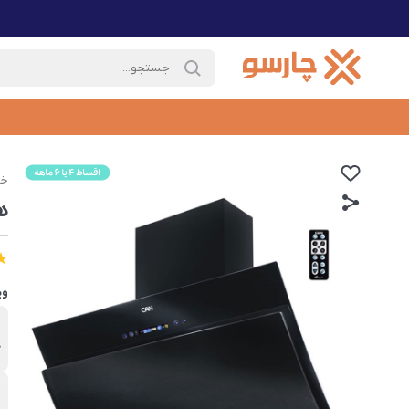
خا
هو
وی
ب
ک
ص