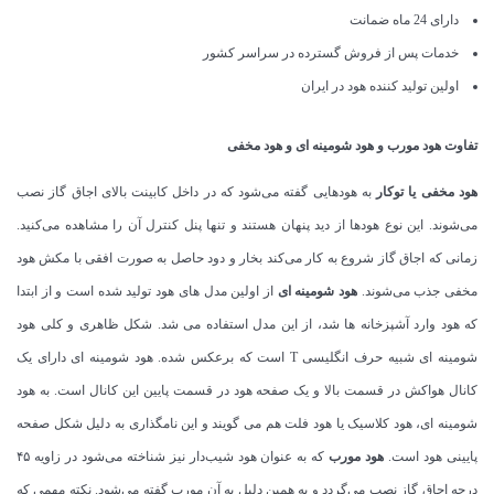
دارای 24 ماه ضمانت
خدمات پس از فروش گسترده در سراسر کشور
اولین تولید کننده هود در ایران
تفاوت هود مورب و هود شومینه ای و هود مخفی
هود مخفی یا توکار
به هودهایی گفته می‌شود که در داخل کابینت بالای اجاق گاز نصب
می‌شوند. این نوع هودها از دید پنهان هستند و تنها پنل کنترل آن را مشاهده می‌کنید.
زمانی که اجاق گاز شروع به کار می‌کند بخار و دود حاصل به صورت افقی با مکش هود
مخفی جذب می‌شوند.
هود شومینه ای
از اولین مدل های هود تولید شده است و از ابتدا
که هود وارد آشپزخانه ها شد، از این مدل استفاده می شد. شکل ظاهری و کلی هود
شومینه ای شبیه حرف انگلیسی T است که برعکس شده. هود شومینه ای دارای یک
کانال هواکش در قسمت بالا و یک صفحه هود در قسمت پایین این کانال است. به هود
شومینه ای، هود کلاسیک یا هود فلت هم می گویند و این نامگذاری به دلیل شکل صفحه
پایینی هود است.
هود مورب
که به عنوان هود شیب‌دار نیز شناخته می‌شود در زاویه ۴۵
درجه اجاق گاز نصب می‌گردد و به همین دلیل به آن مورب گفته می‌شود. نکته مهمی که