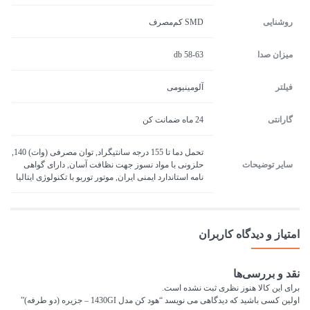
روشنایی
SMD کم‌مصرف
میزان صدا
58-63 db
فیلتر
آلومینیومی
گارانتی
24 ماه ضمانت کن
تحمل دما تا 155 درجه سانتیگراد, توان مصرفی (وات) 140,
سایر توضیحات
حلزونی با مواد نسوز جهت نظافت آسان, دارای گواهی
نامه استاندارد ایمنی ایران, موتور توربو با تکنولوژی ایتالیا
امتیاز و دیدگاه کاربران
نقد و بررسی‌ها
برای این کالا هنوز نظری ثبت نشده است.
اولین کسی باشید که دیدگاهی می نویسد “هود کن مدل 1430GI – جزیره (دو طرفه)”