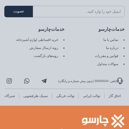
خدمات‌چارسو
خدمات‌چارسو
تماس با ما
خرید اقساطی لوازم آشپزخانه
درباره ما
رویه ارسال سفارش
قوانین و مقررات
رویه‌های بازگشت
سوالات متداول
تلفن: 90000044 (بدون پیش شماره و رایگان)
اجاق گاز
توالت ایرانی
توالت فرنگی
سینک ظرفشویی
شیرآلات