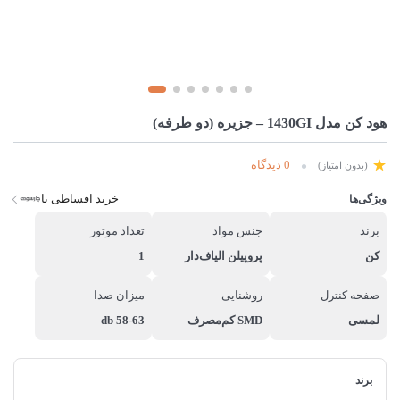
هود کن مدل 1430GI – جزیره (دو طرفه)
0 دیدگاه
(بدون امتیاز)
خرید اقساطی با
ویژگی‌ها
برند
جنس مواد
تعداد موتور
کن
پروپیلن الیاف‌دار
1
صفحه کنترل
روشنایی
میزان صدا
لمسی
SMD کم‌مصرف
58-63 db
برند