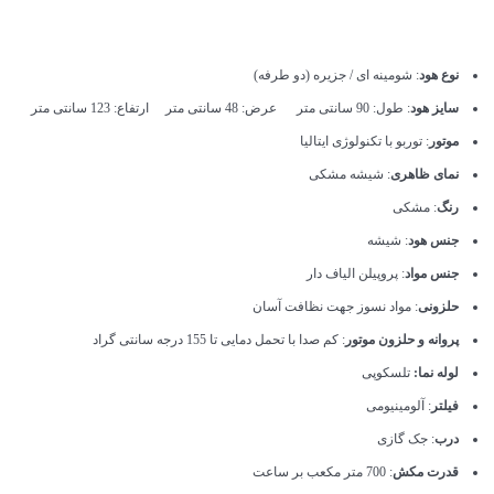
نوع هود
: شومینه ای / جزیره (دو طرفه)
سایز هود
: طول: 90 سانتی متر عرض: 48 سانتی متر ارتفاع: 123 سانتی متر
موتور
: توربو با تکنولوژی ایتالیا
نمای ظاهری
: شیشه مشکی
رنگ
: مشکی
جنس هود
: شیشه
جنس مواد
: پروپیلن الیاف دار
حلزونی
: مواد نسوز جهت نظافت آسان
پروانه و حلزون موتور
: کم صدا با تحمل دمایی تا 155 درجه سانتی گراد
لوله نما:
تلسکوپی
فیلتر
: آلومینیومی
درب
: جک گازی
قدرت مکش
: 700 متر مکعب بر ساعت