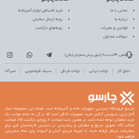
تماس با ما
خرید اقساطی لوازم آشپزخانه
درباره ما
رویه ارسال سفارش
قوانین و مقررات
رویه‌های بازگشت
سوالات متداول
تلفن: 90000044 (بدون پیش شماره و رایگان)
اجاق گاز
توالت ایرانی
توالت فرنگی
سینک ظرفشویی
شیرآلات
چارسو فروشگاه اینترنتی تجهیزات خانه و آشپزخانه است. هدف این مجموعه ایجاد
کامل‌ترین سرویس آنلاین خرید تجهیزات خانگی است که در آن به تمام جوانب یک
خرید مطمئن توجه شده باشد. در همین راستا ضمانت 7 روزه‌ی بازگشت کالا، ضمانت
اصالت کالا، تحویل سریع و مطمئن و پشتیبانی در دسترس کارشناسان فنی برای
سفارشات درنظر گرفته شده، تا تجربه خریدی آسان و آسوده برای تمام مشتریان
فراهم شود.