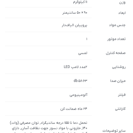
11 کیلوگرم
وزن
90 × 50 سانتیمتر
ابعاد
جنس مواد
پروپیلن الیاف‌دار
تعداد موتور
1
صفحه کنترل
لمسی
روشنایی
2عدد لامپ LED
میزان صدا
58-63 db
فیلتر
آلومینیومی
گارانتی
24 ماه ضمانت کن
تحمل دما تا 155 درجه سانتیگراد, توان مصرفی (وات)
140, حلزونی با مواد نسوز جهت نظافت آسان, دارای
سایر توضیحات