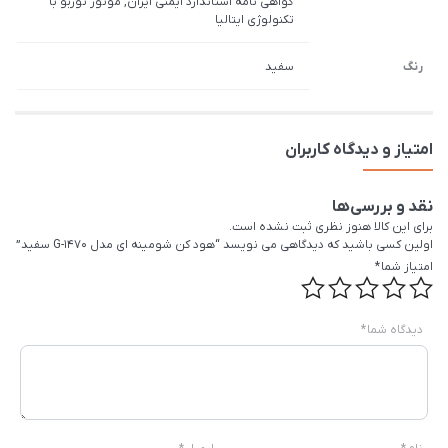
گواهی نامه استاندارد ایمنی ایران, موتور توربو با
تکنولوژی ایتالیا
رنگ
سفید
امتیاز و دیدگاه کاربران
نقد و بررسی‌ها
برای این کالا هنوز نظری ثبت نشده است.
اولین کسی باشید که دیدگاهی می نویسد “هود کن شومینه ای مدل G-1470 سفید”
امتیاز شما
*
دیدگاه شما
*