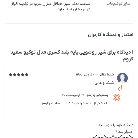
سایر توضیحات
سلامت بدنه شیر, حداقل میزان سرب در ترکیب آلیاژ,
دارای نشان استاندارد
امتیاز و دیدگاه کاربران
1 دیدگاه برای
شیر روشویی پایه بلند کسری مدل توکیو سفید
کروم
شیما تکانی
–
20 فروردین 1405
امتیاز
5
از
شیک و عالی
5
پشتیبانی چارسو
–
27 اردیبهشت 1405
با تشکر از اعتماد و خرید شما از سایت چارسو
دیدگاه خود را بنویسید
امتیاز شما
*