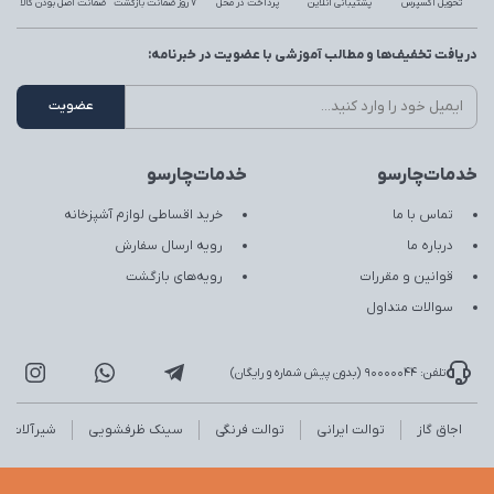
تحویل اکسپرس
پشتیبانی آنلاین
پرداخت در محل
7 روز ضمانت بازگشت
ضمانت اصل بودن کالا
دریافت تخفیف‌ها و مطالب آموزشی با عضویت در خبرنامه:
خدمات‌چارسو
خدمات‌چارسو
تماس با ما
خرید اقساطی لوازم آشپزخانه
درباره ما
رویه ارسال سفارش
قوانین و مقررات
رویه‌های بازگشت
سوالات متداول
تلفن: 90000044 (بدون پیش شماره و رایگان)
اجاق گاز
توالت ایرانی
توالت فرنگی
سینک ظرفشویی
شیرآلات