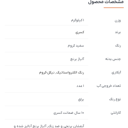
مشخصات محصول
1 کیلوگرم
وزن
برند
کسری
رنگ
سفید کروم
جنس بدنه
آلیاژ برنج
آبکاری
رنگ الکترواستاتیک
,
نیکل-کروم
تعداد خروجی آب
1 عدد
نوع رنگ
براق
گارانتی
10 سال ضمانت کسری
آبفشان برنجی و ضد زنگ, آلیاژ برنج آنالیز شده و