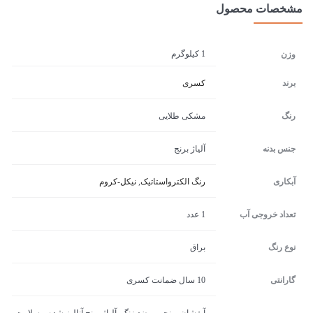
مشخصات محصول
1 کیلوگرم
وزن
برند
کسری
رنگ
مشکی طلایی
جنس بدنه
آلیاژ برنج
آبکاری
رنگ الکترواستاتیک
,
نیکل-کروم
تعداد خروجی آب
1 عدد
نوع رنگ
براق
گارانتی
10 سال ضمانت کسری