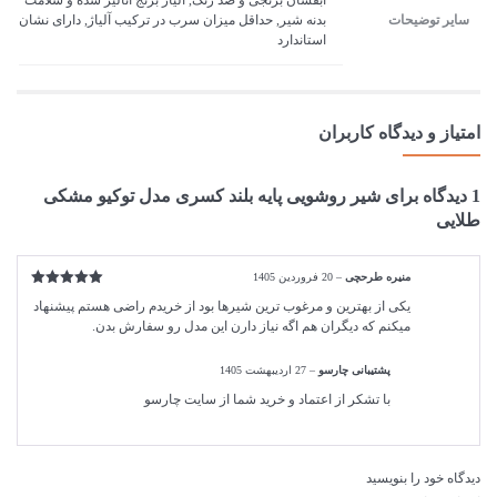
آبفشان برنجی و ضد زنگ, آلیاژ برنج آنالیز شده و سلامت
سایر توضیحات
بدنه شیر, حداقل میزان سرب در ترکیب آلیاژ, دارای نشان
استاندارد
امتیاز و دیدگاه کاربران
1 دیدگاه برای
شیر روشویی پایه بلند کسری مدل توکیو مشکی
طلایی
منیره طرحچی
–
20 فروردین 1405
امتیاز
5
از
یکی از بهترین و مرغوب ترین شیرها بود از خریدم راضی هستم پیشنهاد
5
میکنم که دیگران هم اگه نیاز دارن این مدل رو سفارش بدن.
پشتیبانی چارسو
–
27 اردیبهشت 1405
با تشکر از اعتماد و خرید شما از سایت چارسو
دیدگاه خود را بنویسید