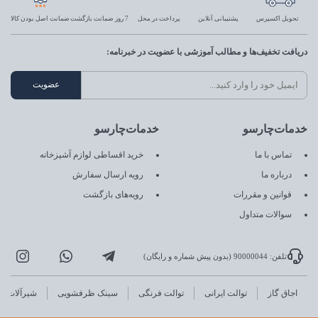
تحویل اکسپرس
پشتیبانی آنلاین
پرداخت در محل
7 روز ضمانت بازگشت
ضمانت اصل بودن کالا
دریافت تخفیف‌ها و مطالب آموزشی با عضویت در خبرنامه:
خدمات‌چارسو
خدمات‌چارسو
تماس با ما
خرید اقساطی لوازم آشپزخانه
درباره ما
رویه ارسال سفارش
قوانین و مقررات
رویه‌های بازگشت
سوالات متداول
تلفن: 90000044 (بدون پیش شماره و رایگان)
اجاق گاز
توالت ایرانی
توالت فرنگی
سینک ظرفشویی
شیرآلات