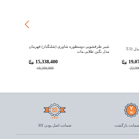
شیر ظرفشویی دومنظوره شاوری (شلنگدار) قهرمان
T-5
شیر روگازی
مدل نگین طلایی مات
15,338,400
19,07
18,260,000
22,99
ضمانت اصل بودن کالا