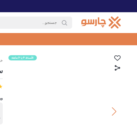
خا
س
وی
ب
د