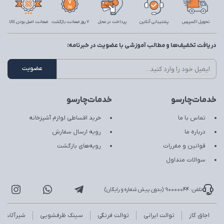
تحویل اکسپرس
پشتیبانی آنلاین
پرداخت در محل
7 روز ضمانت بازگشت
ضمانت اصل بودن کالا
دریافت تخفیف‌ها و مطالب آموزشی با عضویت در خبرنامه:
خدمات‌چارسو
خدمات‌چارسو
تماس با ما
خرید اقساطی لوازم آشپزخانه
درباره ما
رویه ارسال سفارش
قوانین و مقررات
رویه‌های بازگشت
سوالات متداول
تلفن: 90000044 (بدون پیش شماره و رایگان)
اجاق گاز
توالت ایرانی
توالت فرنگی
سینک ظرفشویی
شیرآلات