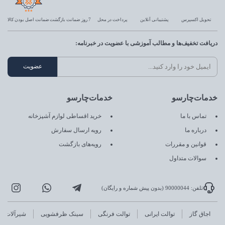
تحویل اکسپرس
پشتیبانی آنلاین
پرداخت در محل
7 روز ضمانت بازگشت
ضمانت اصل بودن کالا
دریافت تخفیف‌ها و مطالب آموزشی با عضویت در خبرنامه:
خدمات‌چارسو
خدمات‌چارسو
تماس با ما
خرید اقساطی لوازم آشپزخانه
درباره ما
رویه ارسال سفارش
قوانین و مقررات
رویه‌های بازگشت
سوالات متداول
تلفن: 90000044 (بدون پیش شماره و رایگان)
اجاق گاز
توالت ایرانی
توالت فرنگی
سینک ظرفشویی
شیرآلات