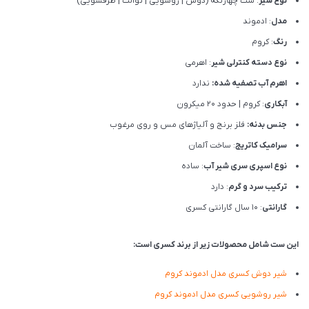
نوع شیر
: ست چهارتکه (دوش | روشویی | توالت | ظرفشویی)
مدل
: ادموند
رنگ
: کروم
نوع دسته کنترلی شیر
: اهرمی
اهرم آب تصفیه شده:
ندارد
آبکاری
: کروم | حدود 20 میکرون
جنس بدنه:
فلز برنج و آلیاژهای مس و روی مرغوب
سرامیک کاتریج
: ساخت آلمان
نوع اسپری سری شیر آب
: ساده
ترکیب سرد و گرم
: دارد
گارانتی
: 10 سال گارانتی کسری
این ست شامل محصولات زیر از برند کسری است:
شیر دوش کسری مدل ادموند کروم
شیر روشویی کسری مدل ادموند کروم