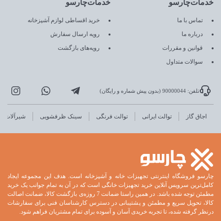
خدمات‌چارسو
خدمات‌چارسو
تماس با ما
خرید اقساطی لوازم آشپزخانه
درباره ما
رویه ارسال سفارش
قوانین و مقررات
رویه‌های بازگشت
سوالات متداول
تلفن: 90000044 (بدون پیش شماره و رایگان)
اجاق گاز
توالت ایرانی
توالت فرنگی
سینک ظرفشویی
شیرآلات
چارسو فروشگاه اینترنتی تجهیزات خانه و آشپزخانه است. هدف این مجموعه ایجاد
کامل‌ترین سرویس آنلاین خرید تجهیزات خانگی است که در آن به تمام جوانب یک خرید
مطمئن توجه شده باشد. در همین راستا ضمانت 7 روزه‌ی بازگشت کالا، ضمانت اصالت
کالا، تحویل سریع و مطمئن و پشتیبانی در دسترس کارشناسان فنی برای سفارشات
درنظر گرفته شده، تا تجربه خریدی آسان و آسوده برای تمام مشتریان فراهم شود.