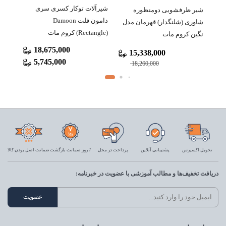
شیرآلات توکار کسری سری
شیر ظرفشویی دومنظوره
زه
دامون فلت Damoon
شاوری (شلنگدار) قهرمان مدل
(Rectangle) کروم مات
نگین کروم مات
18,675,000
15,338,000
5,745,000
18,260,000
تحویل اکسپرس
پشتیبانی آنلاین
پرداخت در محل
7 روز ضمانت بازگشت
ضمانت اصل بودن کالا
دریافت تخفیف‌ها و مطالب آموزشی با عضویت در خبرنامه: