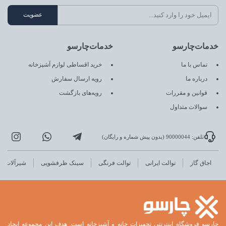
خدمات‌چارسو
خدمات‌چارسو
تماس با ما
خرید اقساطی لوازم آشپزخانه
درباره ما
رویه ارسال سفارش
قوانین و مقررات
رویه‌های بازگشت
سوالات متداول
تلفن: 90000044 (بدون پیش شماره و رایگان)
اجاق گاز
توالت ایرانی
توالت فرنگی
سینک ظرفشویی
شیرآلات
چارسو فروشگاه اینترنتی تجهیزات خانه و آشپزخانه است. هدف این مجموعه ایجاد