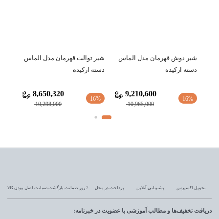
شیر دوش قهرمان مدل الماس
شیر توالت قهرمان مدل الماس
شیر 
دسته ارکیده
دسته ارکیده
(شاور
8,650,320
9,210,600
17%
16%
16%
10,298,000
10,965,000
تحویل اکسپرس
پشتیبانی آنلاین
پرداخت در محل
7 روز ضمانت بازگشت
ضمانت اصل بودن کالا
دریافت تخفیف‌ها و مطالب آموزشی با عضویت در خبرنامه: