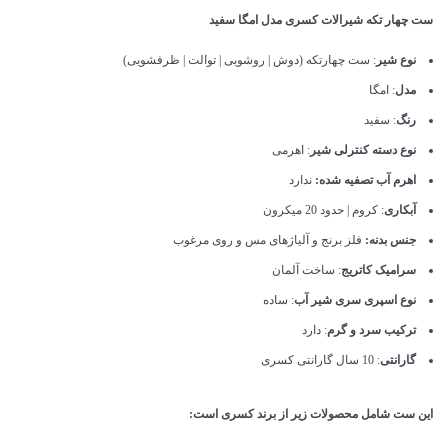
ست چهار تکه شیرالات کسری مدل امگا سفید
نوع شیر
: ست چهارتکه (دوش | روشویی | توالت | ظرفشویی)
مدل
: امگا
رنگ
: سفید
نوع دسته کنترلی شیر
: اهرمی
اهرم آب تصفیه شده:
ندارد
آبکاری
: کروم | حدود 20 میکرون
جنس بدنه:
فلز برنج و آلیاژهای مس و روی مرغوب
سرامیک کاتریج
: ساخت آلمان
نوع اسپری سری شیر آب
: ساده
ترکیب سرد و گرم
: دارد
گارانتی
: 10 سال گارانتی کسری
این ست شامل محصولات زیر از برند کسری است: