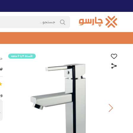
خا
س
وی
ر
ک