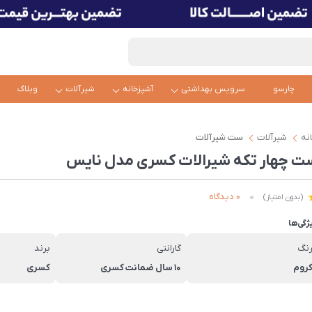
چارسو
سرویس بهداشتی
آشپزخانه
شیرآلات
وبلاگ
نه
شیرآلات
ست شیرآلات
ت چهار تکه شیرالات کسری مدل نایس
0 دیدگاه
(بدون امتیاز)
ژگی‌ها
نگ
گارانتی
برند
روم
10 سال ضمانت کسری
کسری