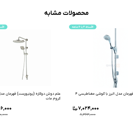
محصولات مشابه
کاره (یونیورست) قهرمان مدل پارسه
شیر دوش شادان مدل فیروزه طلایی
8,000
20,806,000
,000
24,770,000