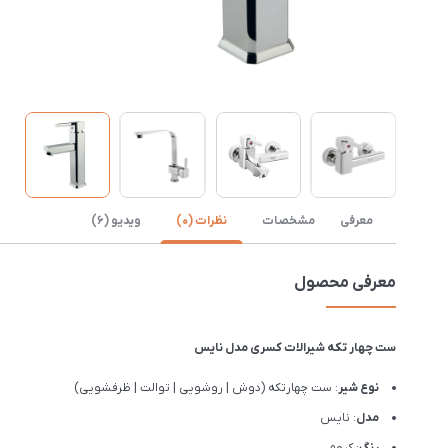
معرفی
مشخصات
نظرات (0)
ویدیو (6)
معرفی محصول
ست چهار تکه شیرالات کسری مدل نایس
نوع شیر
: ست چهارتکه (دوش | روشویی | توالت | ظرفشویی)
مدل
: نایس
رنگ
: کروم