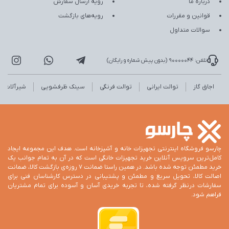
درباره ما
رویه ارسال سفارش
قوانین و مقررات
رویه‌های بازگشت
سوالات متداول
تلفن: 90000044 (بدون پیش شماره و رایگان)
اجاق گاز
توالت ایرانی
توالت فرنگی
سینک ظرفشویی
شیرآلات
چارسو فروشگاه اینترنتی تجهیزات خانه و آشپزخانه است. هدف این مجموعه ایجاد
کامل‌ترین سرویس آنلاین خرید تجهیزات خانگی است که در آن به تمام جوانب یک
خرید مطمئن توجه شده باشد. در همین راستا ضمانت 7 روزه‌ی بازگشت کالا، ضمانت
اصالت کالا، تحویل سریع و مطمئن و پشتیبانی در دسترس کارشناسان فنی برای
سفارشات درنظر گرفته شده، تا تجربه خریدی آسان و آسوده برای تمام مشتریان
فراهم شود.