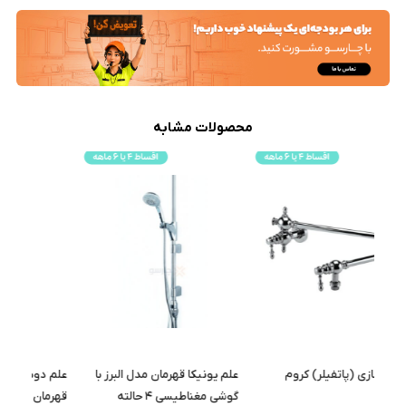
محصولات مشابه
علم یونیکا قهرمان مدل البرز با
علم دوش دوکاره (یونیورست)
شیر 
گوشی مغناطیسی ۴ حالته
قهرمان مدل پارسه کروم مات
طلایی