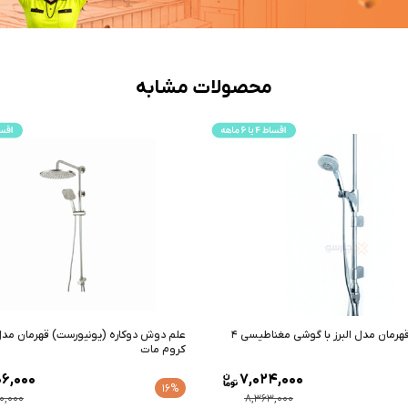
محصولات مشابه
کاره (یونیورست) قهرمان مدل پارسه
شیر دوش شادان مدل فیروزه طلایی
8,000
20,806,000
10%
,000
24,770,000