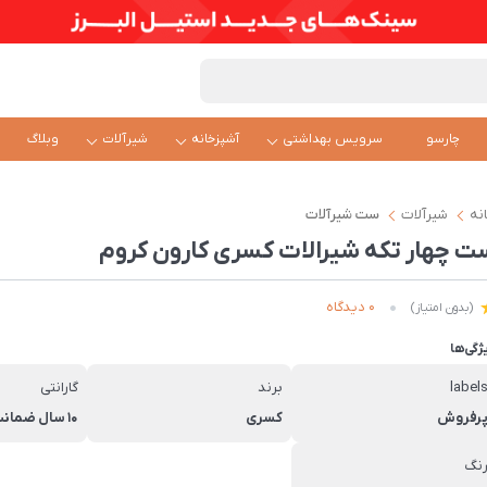
چارسو
سرویس بهداشتی
آشپزخانه
شیرآلات
وبلاگ
نه
شیرآلات
ست شیرآلات
ت چهار تکه شیرالات کسری کارون کروم
0 دیدگاه
(بدون امتیاز)
ژگی‌ها
label
برند
گارانتی
رفروش
کسری
10 سال ضمانت کسری
نگ