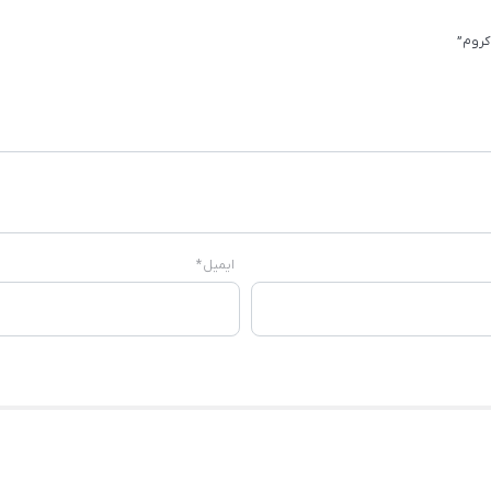
کروم”
ایمیل
*