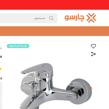
خا
س
وی
s
پ
ر