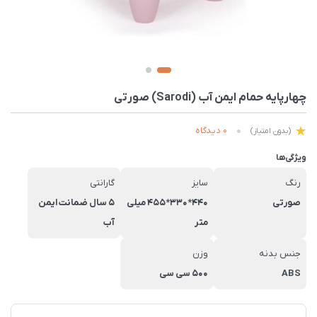
چهارپایه حمام ایمن آب (Sarodi) صورتی
0 دیدگاه
(بدون امتیاز)
ویژگی‌ها
رنگ
سایز
گارانتی
صورتی
440*330*455 میلی
5 سال ضمانت ایمن
متر
آب
جنس بدنه
وزن
ABS
500 سی سی