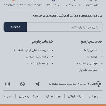
تحویل اکسپرس
پشتیبانی آنلاین
پرداخت در محل
7 روز ضمانت بازگشت
ضمانت اصل بودن کالا
دریافت تخفیف‌ها و مطالب آموزشی با عضویت در خبرنامه:
خدمات‌چارسو
خدمات‌چارسو
تماس با ما
خرید اقساطی لوازم آشپزخانه
درباره ما
رویه ارسال سفارش
قوانین و مقررات
رویه‌های بازگشت
سوالات متداول
تلفن: 90000044 (بدون پیش شماره و رایگان)
اجاق گاز
توالت ایرانی
توالت فرنگی
سینک ظرفشویی
شیرآلات