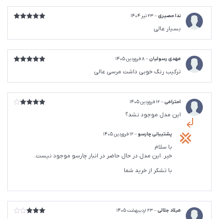
ندا حصیری
–
23 تیر 1404
امتیاز
5
از
بسیار عالی
5
مهدی رسولیان
–
8 فروردین 1405
امتیاز
5
از
ترکیب رنگ خوبی داشت مرسی عالی
5
احترامی
–
12 فروردین 1405
امتیاز
4
این مدل موجود نشد؟
از 5
پشتیبانی چارسو
–
12 فروردین 1405
با سلام
خیر. این مدل در حال حاضر در انبار چارسو موجود نیست.
با تشکر از خرید شما
میلاد جلالی
–
23 اردیبهشت 1405
امتیاز