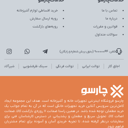
خدمات‌چارسو
خدمات‌چارسو
تماس با ما
خرید اقساطی لوازم آشپزخانه
درباره ما
رویه ارسال سفارش
قوانین و مقررات
رویه‌های بازگشت
سوالات متداول
تلفن: 90000044 (بدون پیش شماره و رایگان)
اجاق گاز
توالت ایرانی
توالت فرنگی
سینک ظرفشویی
شیرآلات
چارسو فروشگاه اینترنتی تجهیزات خانه و آشپزخانه است. هدف این مجموعه ایجاد
کامل‌ترین سرویس آنلاین خرید تجهیزات خانگی است که در آن به تمام جوانب یک
خرید مطمئن توجه شده باشد. در همین راستا ضمانت 7 روزه‌ی بازگشت کالا، ضمانت
اصالت کالا، تحویل سریع و مطمئن و پشتیبانی در دسترس کارشناسان فنی برای
سفارشات درنظر گرفته شده، تا تجربه خریدی آسان و آسوده برای تمام مشتریان
فراهم شود.