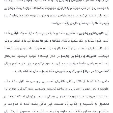
یکی از تولیدکنندگان
کابین‌های روشویی
زیبا و استاندارد برند
چارسو
است. این گروه
با مهندسان و طراحان مجرب و به‌‌کار‌گیری تجهیزات پیشرفته، انواع کابینت روشویی
را به بازار عرضه می‌کند. با وجود طراحی دقیق و متریال درجه یک، مدل‌های کابین
چارسو کاملا با نمونه‌های خارجی رقابت می‌کنند.
این
کابین‌های روشویی
با ظاهری ساده و شیک و در سبک نئوکلاسیک طراحی شده
است. جلوه ساده و رنگ سفید با تمام فضاها و دکورها همخوانی دارد. ظاهر بیرونی
مدل کاملا یکپارچه است. یراق آلات توکار و درب به صورت داشبوردی و با آرام‌بند
می‌باشد.
کابین‌های روشویی چارسو
در مدل ایستاده تولید می‌شود. مدل‌های
ایستاده به راحتی جابجا می‌شوند و نیازی به سوراخ کردن دیوار ندارند. این ویژگی
کمک می‌کند در مواقع تغییر دکور یا تعویض خانه هیچ سختی نداشته باشید.
جنس بدنه تماما از PVC و آنتی باکتریال است. پی وی سی به دلیل عدم جذب
رطوبت و بخار، بهترین متریال برای ساخت کابینت روشویی است. آب گریز بودن این
ماده باعث می‌شود در مجاورت آب دچار پوسیدگی نشود. ورق‌های استفاده شده در
محصول با دانسیته و چگالی بالا هستند. این عامل باعث شده تا مقاومت در
بیشترین حد ممکن باشد. برای جلوه و دوام بیشتر، بدنه محصول با رنگ پلی