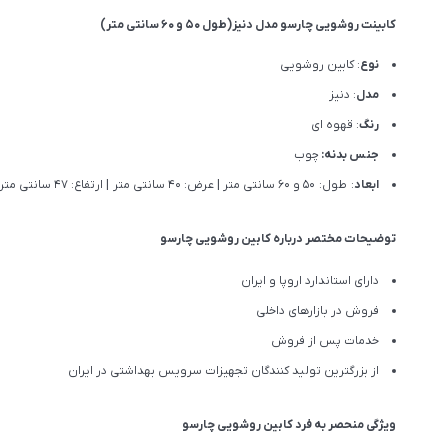
کابینت روشویی چارسو مدل دنیز(طول ۵۰ و 60 سانتی متر)
نوع
: کابین روشویی
مدل
: دنیز
رنگ
: قهوه ای
جنس بدنه:
چوب
ابعاد
: طول: 50 و 60 سانتی متر | عرض: 40 سانتی متر | ارتفاع: 47 سانتی متر
توضیحات مختصر درباره کابین روشویی چارسو
دارای استاندارد اروپا و ایران
فروش در بازارهای داخلی
خدمات پس از فروش
از بزرگترین تولید کنندگان تجهیزات سرویس بهداشتی در ایران
ویژگی منحصر به فرد کابین روشویی چارسو