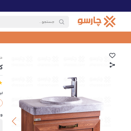
خا
کا
اب
وی
ب