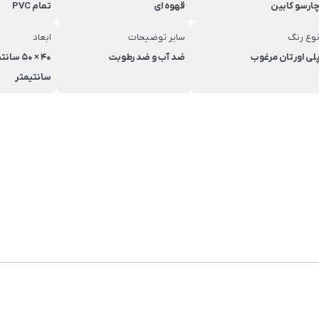
ارسو کابین
قهوه ای
تمام PVC
وع رنگ
سایر توضیحات
ابعاد
لی اورتان مرغوب
ضد آب و ضد رطوبت
سانتیمتر