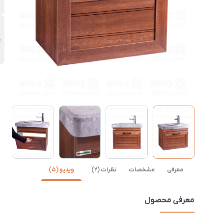
چ
ن
پ
معرفی
مشخصات
نظرات (2)
ویدیو (5)
معرفی محصول