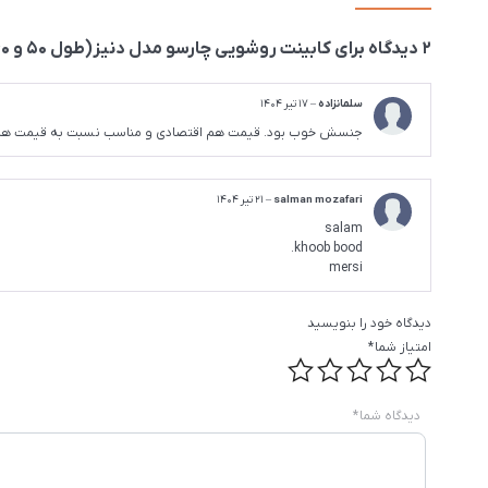
2 دیدگاه برای
کابینت روشویی چارسو مدل دنیز(طول ۵۰ و ۶۰ cm)
سلمانزاده
–
17 تیر 1404
جنسش خوب بود. قیمت هم اقتصادی و مناسب نسبت به قیمت های 
salman mozafari
–
21 تیر 1404
salam
khoob bood.
mersi
دیدگاه خود را بنویسید
امتیاز شما
*
دیدگاه شما
*