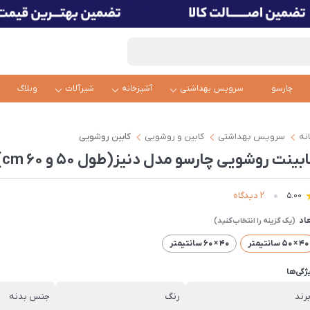
چارسو
سرویس بهداشتی
آشپزخانه
شیرآلات
وبلاگ
نه
سرویس بهداشتی
کابین و روشویی
کابین روشویی
بینت روشویی چارسو مدل دنیز(طول ۵۰ و ۶۰ cm)
2 دیدگاه
5.00
عاد
40 × 50 سانتیمتر
40 × 60 سانتیمتر
ژگی‌ها
رند
رنگ
جنس بدنه