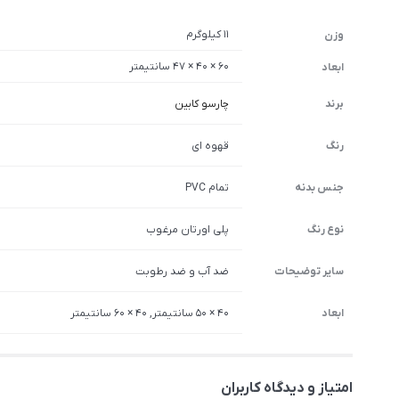
11 کیلوگرم
وزن
60 × 40 × 47 سانتیمتر
ابعاد
برند
چارسو کابین
رنگ
قهوه ای
جنس بدنه
تمام PVC
نوع رنگ
پلی اورتان مرغوب
سایر توضیحات
ضد آب و ضد رطوبت
ابعاد
40 × 50 سانتیمتر, 40 × 60 سانتیمتر
امتیاز و دیدگاه کاربران