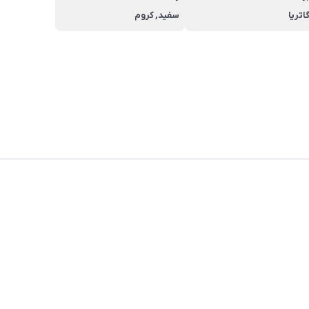
اتریا
سفید, کروم