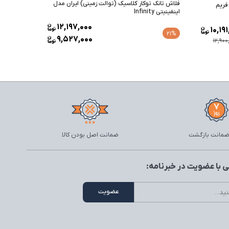
فلاش تانک توکار کلاسیک (توالت زمینی) ایران مدل
فلاش تانک 
فریم
اینفینیتی Infinity
rt Space
12,197,000
10,19
21%
21%
9,527,000
12,900
ضمانت اصل بودن کالا
 با عضویت در خبرنامه: