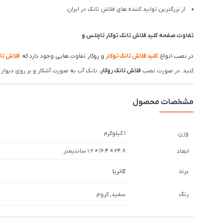
از بزرگترین تولید کننده های فلاش تانک در ایران
تفاوت صفحه کلید فلاش تانک توکار تاچلس و
در نصب انواع
کلید فلاش تانک توکار
و روکار تفاوت هایی وجود دارد که
فلاش تان
کنید. در صورت نصب
فلاش تانک روکار
، تانک آب به صورت آشکار و بر روی دیوار
مشخصات محصول
1 کیلوگرم
وزن
24.8 × 16.4 × 1.2 سانتیمتر
ابعاد
برند
گاتریا
رنگ
سفید, کروم