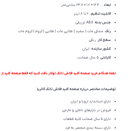
ابعاد
: : 16.4 × 1.2 × 24.8 سانتی‌متر
قابلیت تنظیم
: 2 تا 8 لیتر
جنس بدنه
: ABS تزریقی
رنگ
: مشکی مات | سفید | طلایی مات | طلایی | کروم | کروم مات
سطح کار
: رنگی
کشور سازنده
: ایران
گارانتی
: 5 سال ضمانت
لطفا هنگام خرید صفحه کلید فلاش تانک توکار دقت کنید که فقط صفحه کلید از ب
توضیحات مختصر درباره صفحه کلید فلاش تانک گاتریا
دارای استاندارد اروپا و ایران
فروش در بازارهای داخلی و خارجی
دارای 5 سال ضمانت کلیه قطعات
دارای بسته بندی منحصر به فرد