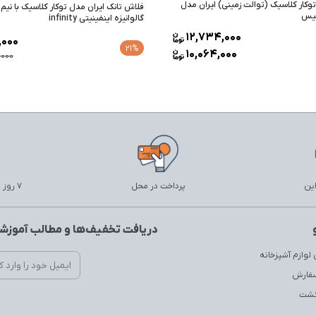
وکار کلاسیک (توالت زمینی) ایران مدل
فلاش تانک ایران مدل توکار کلاسیک با نیم 
پیس
گالوانیزه اینفینیتی infinity
12,734,000
1,000
21%
10,064,000
,000
این
پرداخت در محل
7 روز ضمانت بازگشت
دریافت تخفیف‌ها و مطالب آموزشی
لوازم آشپزخانه
سفارش
زگشت