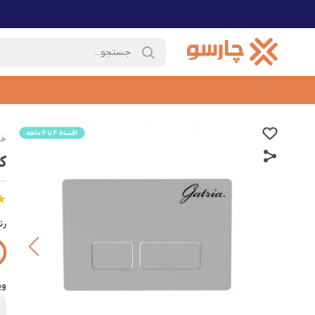
خا
ک
رن
وی
ب