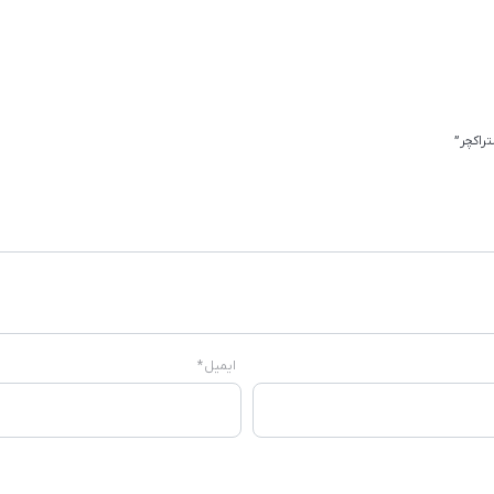
راکچر”
ایمیل
*