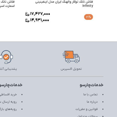
فلاش تانک توکار والهنگ ایران مدل اینفینیتی
فلاش تانک ت
Infinity
اسمارت اس
17,427,000
21%
14,931,000
تحویل اکسپرس
پشتیبانی آنل
خدمات‌چارسو
خدمات‌چارسو
تماس با ما
خرید اقساطی 
درباره ما
رویه ارسال 
قوانین و مقررات
رویه‌های با
سوالات متداول