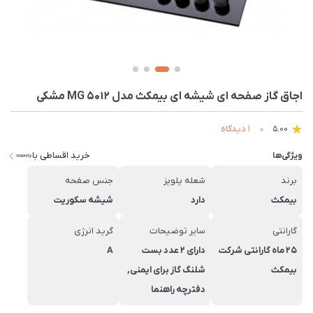
اجاق گاز صفحه ای شیشه ای بیمکث مدل MG 5012 مشکی
1 دیدگاه
5.00
خرید اقساطی با
ویژگی‌ها
برند
شعله پلوپز
جنس صفحه
بیمکث
دارد
شیشه سکوریت
گارانتی
سایر توضیحات
گرید انرژی
25 ماه گارانتی شرکت
دارای 2 عدد بست
A
بیمکث
شلنگ گاز برای ایمنی,
دفترچه راهنما