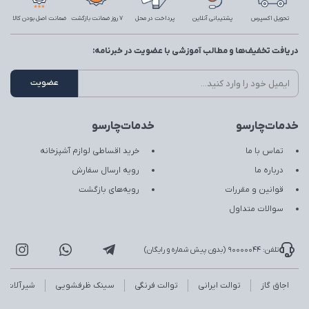
تحویل اکسپرس
پشتیبانی آنلاین
پرداخت در محل
7 روز ضمانت بازگشت
ضمانت اصل بودن کالا
دریافت تخفیف‌ها و مطالب آموزشی با عضویت در خبرنامه:
خدمات‌چارسو
خدمات‌چارسو
تماس با ما
خرید اقساطی لوازم آشپزخانه
درباره ما
رویه ارسال سفارش
قوانین و مقررات
رویه‌های بازگشت
سوالات متداول
تلفن: 90000044 (بدون پیش شماره و رایگان)
اجاق گاز
توالت ایرانی
توالت فرنگی
سینک ظرفشویی
شیرآلات