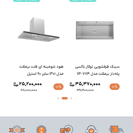
ث
سینک ظرفشویی توکار باکسی
هود شومینه ای فلت بیمکث
هود 
پله‌دار بیمکث مدل 774-V2
مدل 1301 سایز 90 استیل
مدل 1301 سایز 90 مشک
25,200,000
35,370,000
10%
10%
10%
28,000,000
39,300,000