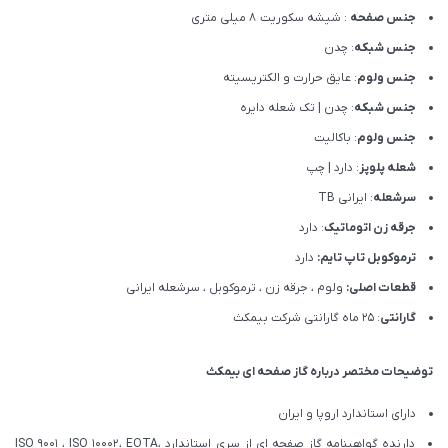
جنس صفحه
: شیشه سکوریت ۸ میلی متری
جنس شبکه
: چدن
جنس ولوم
: عایق حرارت و الکتریسیته
جنس شبکه
: چدن | تک شعله دایره
جنس ولوم
: باکالیت
شعله پلوپز
: دارد | چپ
سرشعله
: ایرانی TB
جرقه زن اتوماتیک
: دارد
ترموکوبل تاپ تایم:
دارد
قطعات اصلی:
ولوم ، جرقه زن ، ترموکوبل ، سرشعله ایرانی
گارانتی
: 25 ماه گارانتی شرکت بیمکث
توضیحات مختصر درباره گاز صفحه ای بیمکث
دارای استاندارد اروپا و ایران
دارنده گواهینامه گاز صفحه ای از سری استاندارد ISO ۹۰۰۱ ، ISO ۱۰۰۰۲، EOTA،