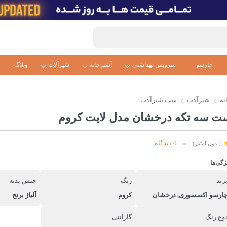
چارسو
سرویس بهداشتی
آشپزخانه
شیرآلات
وبلاگ
نه
شیرآلات
ست شیرآلات
ت سه تکه درخشان مدل لایت کروم
0 دیدگاه
(بدون امتیاز)
ژگی‌ها
رند
رنگ
جنس بدنه
ارسو اکسسوری, درخشان
کروم
آلیاژ برنج
وع رنگ
گارانتی