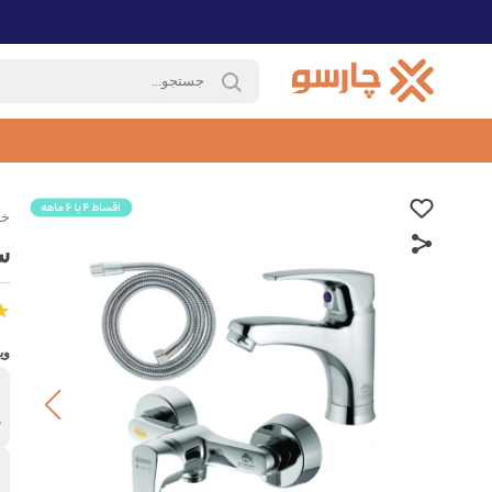
خا
س
وی
ب
چ
ن