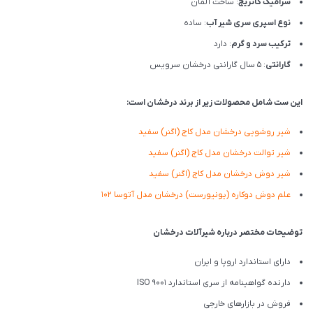
سرامیک کاتریج
: ساخت آلمان
نوع اسپری سری شیر آب
: ساده
ترکیب سرد و گرم
: دارد
گارانتی
: 5 سال گارانتی درخشان سرویس
این ست شامل محصولات زیر از برند درخشان است:
شیر روشویی درخشان مدل کاج (اگنر) سفید
شیر توالت درخشان مدل کاج (اگنر) سفید
شیر دوش درخشان مدل کاج (اگنر) سفید
علم دوش دوکاره (یونیورست) درخشان مدل آتوسا 102
توضیحات مختصر درباره شیرآلات درخشان
دارای استاندارد اروپا و ایران
دارنده گواهینامه از سری استاندارد ISO 9001
فروش در بازارهای خارجی