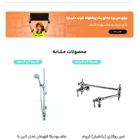
محصولات مشابه
وری
شیر روگازی (پاتفیلر) کروم
علم یونیکا قهرمان مدل البرز با
علم 