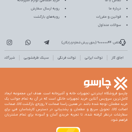
تماس با ما
خرید اقساطی لوازم آشپزخانه
درباره ما
رویه ارسال سفارش
قوانین و مقررات
رویه‌های بازگشت
سوالات متداول
تلفن: 90000044 (بدون پیش شماره و رایگان)
اجاق گاز
توالت ایرانی
توالت فرنگی
سینک ظرفشویی
شیرآلات
چارسو فروشگاه اینترنتی تجهیزات خانه و آشپزخانه است. هدف این مجموعه ایجاد
کامل‌ترین سرویس آنلاین خرید تجهیزات خانگی است که در آن به تمام جوانب یک
خرید مطمئن توجه شده باشد. در همین راستا ضمانت 7 روزه‌ی بازگشت کالا، ضمانت
اصالت کالا، تحویل سریع و مطمئن و پشتیبانی در دسترس کارشناسان فنی برای
سفارشات درنظر گرفته شده، تا تجربه خریدی آسان و آسوده برای تمام مشتریان
فراهم شود.