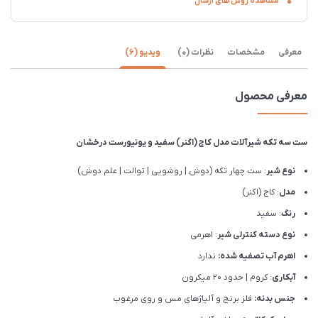
مشاهده روش های ارسال
معرفی
مشخصات
نظرات (0)
ویدیو (6)
معرفی محصول
ست سه تکه شیرآلات مدل کاج (اگنر) سفید و یونیورست درخشان
نوع شیر
: ست چهار تکه (دوش | روشویی | توالت | علم دوش)
مدل
: کاج (اگنر)
رنگ
: سفید
نوع دسته کنترلی شیر
: اهرمی
اهرم آب تصفیه شده:
ندارد
آبکاری
: کروم | حدود 20 میکرون
جنس بدنه:
فلز برنج و آلیاژهای مس و روی مرغوب