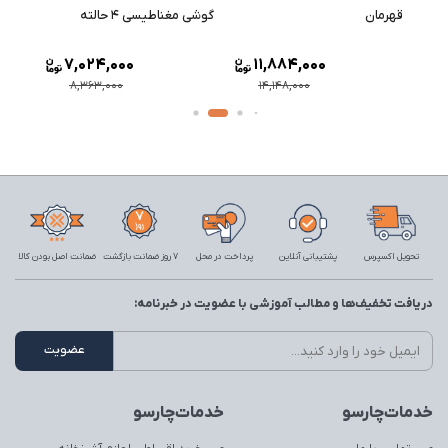
ن
قهرمان
گوشی مغناطیسی ۴ حالته
قهرما
7,024,000
11,884,000
8,363,000
14,148,000
تحویل اکسپرس
پشتیبانی آنلاین
پرداخت در محل
7 روز ضمانت بازگشت
ضمانت اصل بودن کالا
دریافت تخفیف‌ها و مطالب آموزشی با عضویت در خبرنامه:
خدمات‌چارسو
خدمات‌چارسو