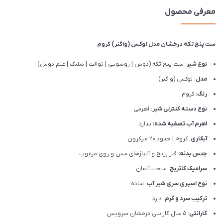
معرفی محصول
ست پنج تکه درخشان مدل لوکس (واگنر) کروم
نوع شیر
: ست پنج تکه (دوش | روشویی | توالت | شلنگ | علم دوش)
مدل
: لوکس (واگنر)
رنگ
: کروم
نوع دسته کنترلی شیر
: اهرمی
اهرم آب تصفیه شده:
ندارد
آبکاری
: کروم | حدود 20 میکرون
جنس بدنه:
فلز برنج و آلیاژهای مس و روی مرغوب
سرامیک کاتریج
: ساخت آلمان
نوع اسپری سری شیر آب
: ساده
ترکیب سرد و گرم
: دارد
گارانتی
: 5 سال گارانتی درخشان سرویس