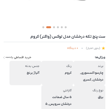
ست پنج تکه درخشان مدل لوکس (واگنر) کروم
0 دیدگاه
(بدون امتیاز)
خرید اقساطی با
ویژگی‌ها
برند
رنگ
جنس بدنه
چارسو اکسسوری,
کروم
آلیاژ برنج
درخشان, کسری
نوع رنگ
گارانتی
براق
5 سال ضمانت
درخشان سرویس, 5