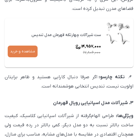
s
فضاهای مدرن تبدیل کرده است.
c
r
e
ست شیرآلات چهارتکه قهرمان مدل تندیس
e
14,957,000
n
مشاهده و خرید
17,806,000
قیمت
فعلی
📌
نکته
چارسو
:
اگر صرفا دنبال کارایی هستید و ظاهر برایتان
14,957,000
اولویت نیست، تندیس انتخابی هوشمندانه است.
است.
۳. شیرآلات مدل اسپانیایی رویال قهرمان
ویژگی‌ها:
طراحی الهام‌گرفته از شیرآلات اسپانیایی کلاسیک، کیفیت
ساخت بالاتر نسبت به دو مدل دیگر، کمی بالاتر در رده قیمت ولی
همچنان اقتصادی در مقایسه با مدل‌های مشابه، مناسب برای منازل،