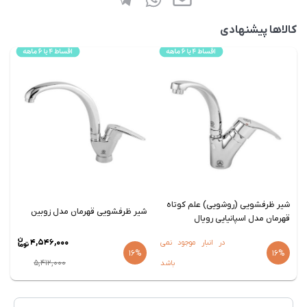
کالاها پیشنهادی
شیر ظرفشویی (روشویی) علم کوتاه
ش
شیر ظرفشویی قهرمان مدل زوبین
قهرمان مدل اسپانیایی رویال
ر
4,546,000
در انبار موجود نمی
16%
16%
5,412,000
باشد
قیمت
فعلی