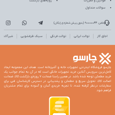
قوانین و مقررات
رویه‌های بازگشت
سوالات متداول
تلفن: 90000044 (بدون پیش شماره و رایگان)
اجاق گاز
توالت ایرانی
توالت فرنگی
سینک ظرفشویی
شیرآلات
چارسو فروشگاه اینترنتی تجهیزات خانه و آشپزخانه است. هدف این مجموعه ایجاد
کامل‌ترین سرویس آنلاین خرید تجهیزات خانگی است که در آن به تمام جوانب یک
خرید مطمئن توجه شده باشد. در همین راستا ضمانت 7 روزه‌ی بازگشت کالا، ضمانت
اصالت کالا، تحویل سریع و مطمئن و پشتیبانی در دسترس کارشناسان فنی برای
سفارشات درنظر گرفته شده، تا تجربه خریدی آسان و آسوده برای تمام مشتریان
فراهم شود.