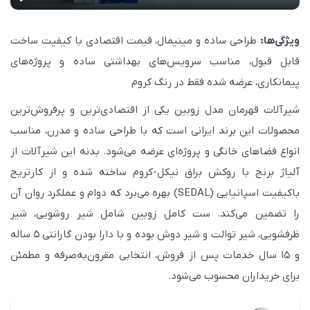
y
P
M
S
P
E
l
u
e
I
n
ویژگی‌ها:
طراحی ساده و مینیمال، قیمت اقتصادی با کیفیت ساخت
a
t
t
P
t
قابل قبول، مناسب سرویس‌های بهداشتی ساده و پروژه‌های
y
e
t
e
پیمانکاری، عرضه شده فقط در رنگ کروم
i
r
شیرآلات قهرمان مدل زوبین یکی از اقتصادی‌ترین و پرفروش‌ترین
n
f
محصولات این برند ایرانی است که با طراحی ساده و مدرن، مناسب
g
u
انواع فضاهای خانگی و پروژه‌ای عرضه می‌شود. بدنه این شیرآلات از
s
l
آلیاژ برنج با روکش براق نیکل-کروم ساخته شده و از کارتریج
l
باکیفیت اسپانیایی (SEDAL) بهره می‌برد که دوام و عملکرد روان آن
s
را تضمین می‌کند. ست کامل زوبین شامل شیر روشویی، شیر
c
ظرفشویی، شیر توالت و شیر دوش بوده و با دارا بودن گارانتی ۵ ساله
r
و ۱۵ سال خدمات پس از فروش، انتخابی مقرون‌به‌صرفه و مطمئن
e
برای خریداران محسوب می‌شود.
e
n