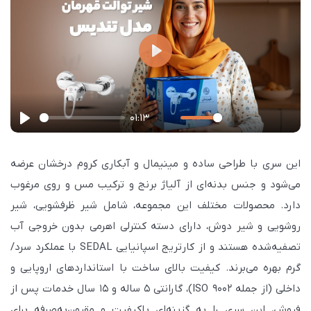
P
l
a
01:13
y
P
M
S
P
E
l
u
e
I
n
این سری با طراحی ساده و مینیمال و آبکاری کروم درخشان عرضه
a
t
t
P
t
می‌شود و جنس بدنه‌ای از آلیاژ برنج و ترکیب مس و روی مرغوب
y
e
t
e
دارد. محصولات مختلف این مجموعه، شامل شیر ظرفشویی، شیر
i
r
روشویی و شیر دوش، دارای دسته کنترلی اهرمی بدون خروجی آب
n
f
تصفیه‌شده هستند و از کارتریج اسپانیایی SEDAL با عملکرد سرد/
g
u
گرم بهره می‌برند. کیفیت بالای ساخت با استانداردهای اروپایی و
s
l
داخلی (از جمله ISO 9002)، گارانتی ۵ ساله و ۱۵ سال خدمات پس از
l
فروش، این سری را به گزینه‌ای باکیفیت و مقرون‌به‌صرفه برای