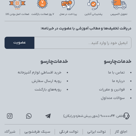
تحویل اکسپرس
پشتیبانی آنلاین
پرداخت در محل
7 روز ضمانت بازگشت
ضمانت اصل بودن کالا
دریافت تخفیف‌ها و مطالب آموزشی با عضویت در خبرنامه:
خدمات‌چارسو
خدمات‌چارسو
تماس با ما
خرید اقساطی لوازم آشپزخانه
درباره ما
رویه ارسال سفارش
قوانین و مقررات
رویه‌های بازگشت
سوالات متداول
تلفن: 90000044 (بدون پیش شماره و رایگان)
اجاق گاز
توالت ایرانی
توالت فرنگی
سینک ظرفشویی
شیرآلات