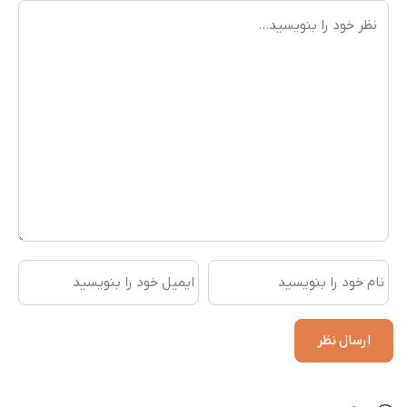
فعلی
25,707,000
است.