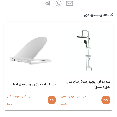
کالاها پیشنهادی
اجاق گاز صفحه ای استیل البرز مدل S
درب توالت فرنگی چارسو مدل لیما
5960 با قطعات ایرانی
50 در 0
25,707,000
در انبار موجود نمی
24%
+2%
5%
33,870,000
باشد
قیمت