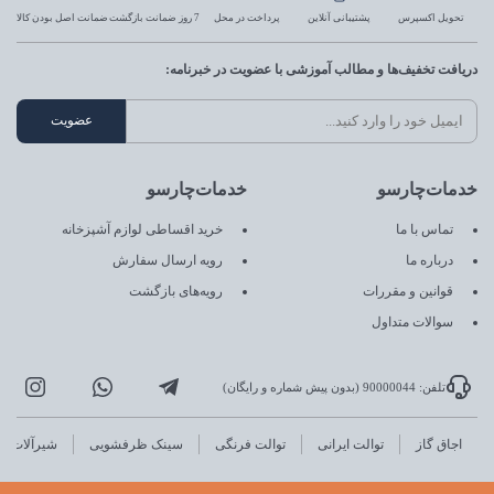
تحویل اکسپرس
پشتیبانی آنلاین
پرداخت در محل
7 روز ضمانت بازگشت
ضمانت اصل بودن کالا
دریافت تخفیف‌ها و مطالب آموزشی با عضویت در خبرنامه:
خدمات‌چارسو
خدمات‌چارسو
تماس با ما
خرید اقساطی لوازم آشپزخانه
درباره ما
رویه ارسال سفارش
قوانین و مقررات
رویه‌های بازگشت
سوالات متداول
تلفن: 90000044 (بدون پیش شماره و رایگان)
اجاق گاز
توالت ایرانی
توالت فرنگی
سینک ظرفشویی
شیرآلات