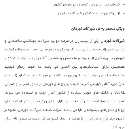
خدمات پس از فروش گسترده در سراسر کشور
از بزرگترین تولید کنندگان شیرآلات در ایران
ویژگی منحصر به فرد شیرآلات قهرمان
شیرآلات قهرمان
یکی از پیشـتازان در عرصه تولید شیرآلات بهداشتی ساختمانی و
لوازم و تجهیزات حمام و شیرآلات الکترونیکی و بیمارستانی است. محصولات کارخانه
قهرمان با بهره گیری از نیروهای متخصص و ماشــین آلات روز دنیا تولیــد شــده و
همچنیــن دارای استانداردهای بین المللی می باشد. به جهت ارتقای کیفیت
محصولات، تمامی مواد اولیه با بهترین دستگاه های مورد تایید استاندارد (كوانتوم
متر) مورد آنالیز قرار می گیرند. كليه كارتريج های قهرمان از كشور اسپانيا و كمپاني
SEDAL و شلنگ های مورد استفاده از کشور آلمان تهیه و استفاده می شوند.
قطعات مورد استفاده در شیرآلات قهرمان، دارای بالاترین کیفیت بوده و استاندارهای
اروپا و کشورهای پیشرفته را دارا می باشند. شرکت صنعت شیرآلات قهرمان، علاوه بر
تامین نیاز بازار داخل ایران، با عرضه در دیگر کشورها نیز باعث سربلندی نام ایران
می باشد.