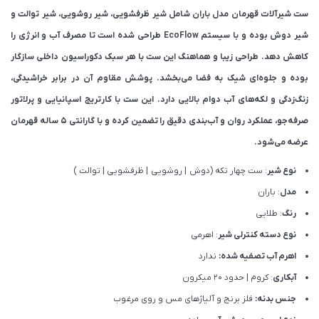
ست شیرآلات قهرمان مدل باران شامل شیر ظرفشویی، شیر روشویی، شیر توالت و
شیر دوش بوده و با سیستم EcoFlow طراحی شده است تا مصرف آب و انرژی را
کاهش دهد. طراحی زیبا و هماهنگ این ست با هر سبک دکوراسیون داخلی سازگار
بوده و جلوه‌ای شیک به فضا می‌بخشد. پوشش مقاوم آن در برابر خراشیدگی،
زنگ‌زدگی و لکه‌های آب دوام بالایی دارد. این ست با کارتریج اسپانیایی و پرلاتور
صرفه‌جو، عملکرد روان و آب‌بندی دقیق را تضمین کرده و با گارانتی ۵ ساله قهرمان
عرضه می‌شود.
نوع شیر
: ست چهار تکه (دوش | روشویی | ظرفشویی | توالت )
مدل
: باران
رنگ
: طلایی
نوع دسته کنترلی شیر
: اهرمی
اهرم آب تصفیه شده:
ندارد
آبکاری
: کروم | حدود 20 میکرون
جنس بدنه:
فلز برنج و آلیاژهای مس و روی مرغوب