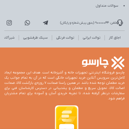
سوالات متداول
تلفن: 90000044 (بدون پیش شماره و رایگان)
اجاق گاز
توالت ایرانی
توالت فرنگی
سینک ظرفشویی
شیرآلات
چارسو فروشگاه اینترنتی تجهیزات خانه و آشپزخانه است. هدف این مجموعه ایجاد
کامل‌ترین سرویس آنلاین خرید تجهیزات خانگی است که در آن به تمام جوانب یک
خرید مطمئن توجه شده باشد. در همین راستا ضمانت 7 روزه‌ی بازگشت کالا، ضمانت
اصالت کالا، تحویل سریع و مطمئن و پشتیبانی در دسترس کارشناسان فنی برای
سفارشات درنظر گرفته شده، تا تجربه خریدی آسان و آسوده برای تمام مشتریان
فراهم شود.