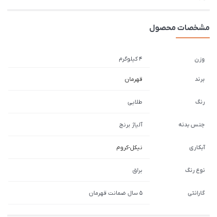
مشخصات محصول
4 کیلوگرم
وزن
برند
قهرمان
رنگ
طلایی
جنس بدنه
آلیاژ برنج
آبکاری
نیکل-کروم
نوع رنگ
براق
گارانتی
5 سال ضمانت قهرمان