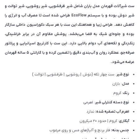
ست شیرآلات قهرمان مدل باران شامل شیر ظرفشویی، شیر روشویی، شیر توالت و
شیر دوش بوده و با سیستم EcoFlow طراحی شده است تا مصرف آب و انرژی را
کاهش دهد. طراحی زیبا و هماهنگ این ست با هر سبک دکوراسیون داخلی سازگار
بوده و جلوه‌ای شیک به فضا می‌بخشد. پوشش مقاوم آن در برابر خراشیدگی،
زنگ‌زدگی و لکه‌های آب دوام بالایی دارد. این ست با کارتریج اسپانیایی و پرلاتور
صرفه‌جو، عملکرد روان و آب‌بندی دقیق را تضمین کرده و با گارانتی ۵ ساله قهرمان
عرضه می‌شود.
نوع شیر
: ست چهار تکه (دوش | روشویی | ظرفشویی | توالت )
مدل
: باران
رنگ
: کروم
نوع دسته کنترلی شیر
: اهرمی
اهرم آب تصفیه شده:
ندارد
آبکاری
: کروم | حدود 20 میکرون
جنس بدنه:
فلز برنج و آلیاژهای مس و روی مرغوب