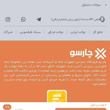
سوالات متداول
تلفن: 90000044 (بدون پیش شماره و رایگان)
اجاق گاز
توالت ایرانی
توالت فرنگی
سینک ظرفشویی
شیرآلات
چارسو فروشگاه اینترنتی تجهیزات خانه و آشپزخانه است. هدف این مجموعه ایجاد
کامل‌ترین سرویس آنلاین خرید تجهیزات خانگی است که در آن به تمام جوانب یک
خرید مطمئن توجه شده باشد. در همین راستا ضمانت 7 روزه‌ی بازگشت کالا، ضمانت
اصالت کالا، تحویل سریع و مطمئن و پشتیبانی در دسترس کارشناسان فنی برای
سفارشات درنظر گرفته شده، تا تجربه خریدی آسان و آسوده برای تمام مشتریان
فراهم شود.
2 عدد در انبار
16%