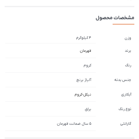
مشخصات محصول
4 کیلوگرم
وزن
برند
قهرمان
رنگ
کروم
جنس بدنه
آلیاژ برنج
آبکاری
نیکل-کروم
نوع رنگ
براق
گارانتی
5 سال ضمانت قهرمان