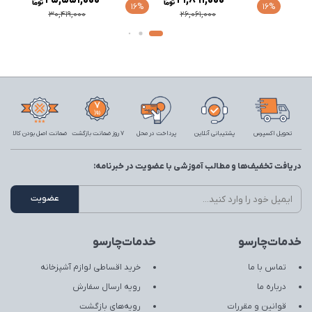
25,551,000
21,891,000
16%
16%
16%
30,419,000
26,061,000
تحویل اکسپرس
پشتیبانی آنلاین
پرداخت در محل
7 روز ضمانت بازگشت
ضمانت اصل بودن کالا
دریافت تخفیف‌ها و مطالب آموزشی با عضویت در خبرنامه:
خدمات‌چارسو
خدمات‌چارسو
تماس با ما
خرید اقساطی لوازم آشپزخانه
درباره ما
رویه ارسال سفارش
قوانین و مقررات
رویه‌های بازگشت