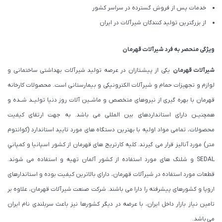
خدمات پس از فروش گسترده در سراسر کشور
از بزرگترین تولید کنندگان شیرآلات در ایران
ویژگی منحصر به فرد شیرآلات قهرمان
شیرآلات قهرمان
یکی از پیشـتازان در عرصه تولید شیرآلات بهداشتی ساختمانی و
لوازم و تجهیزات حمام و شیرآلات الکترونیکی و بیمارستانی است. محصولات کارخانه
قهرمان با بهره گیری از نیروهای متخصص و ماشــین آلات روز دنیا تولیــد شــده و
همچنیــن دارای استانداردهای بین المللی می باشد. به جهت ارتقای کیفیت
محصولات، تمامی مواد اولیه با بهترین دستگاه های مورد تایید استاندارد (كوانتوم
متر) مورد آنالیز قرار می گیرند. كليه كارتريج های قهرمان از كشور اسپانيا و كمپاني
SEDAL و شلنگ های مورد استفاده از کشور آلمان تهیه و استفاده می شوند.
قطعات مورد استفاده در شیرآلات قهرمان، دارای بالاترین کیفیت بوده و استاندارهای
اروپا و کشورهای پیشرفته را دارا می باشند. شرکت صنعت شیرآلات قهرمان، علاوه بر
تامین نیاز بازار داخل ایران، با عرضه در دیگر کشورها نیز باعث سربلندی نام ایران
می باشد.