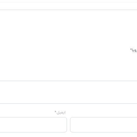
پا”
ایمیل
*