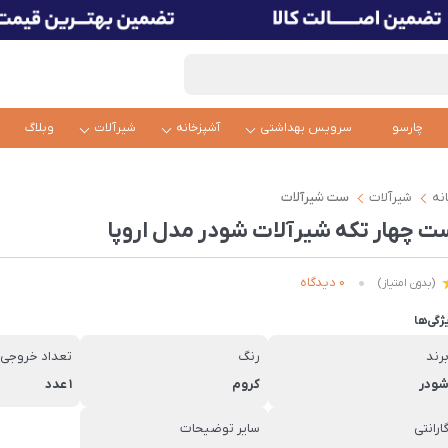
چارسو
سرویس بهداشتی
آشپزخانه
شیرآلات
وبلاگ
نه
شیرآلات
ست شیرآلات
ت چهار تکه شیرآلات شودر مدل اروپا
0 دیدگاه
(بدون امتیاز)
ژگی‌ها
رند
رنگ
تعداد خروجی 
ودر
کروم
1 عدد
ارانتی
سایر توضیحات