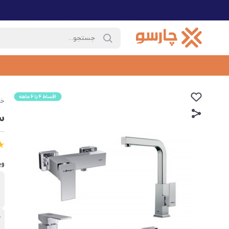
خا
س
وی
ب
ش
گ