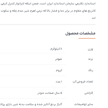
استاندارد تکلیفی سازمان استاندارد ایران است، ضمن اینکه لابراتوار کنترل ک
کاتریج های مقاوم در برابر دما و فشار بالا که نرمی اهرم شیر، عدم چکه و سک
اند.
مشخصات محصول
11 کیلوگرم
وزن
برند
شودر
رنگ
کروم
تعداد خروجی آب
1 عدد
گارانتی
5 سال ضمانت شودر
سایر توضیحات
آلیاژ برنج آنالیز شده و سلامت بدنه شیر, دارای پرل