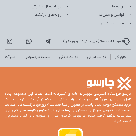
درباره ما
رویه ارسال سفارش
قوانین و مقررات
رویه‌های بازگشت
سوالات متداول
تلفن: 90000044 (بدون پیش شماره و رایگان)
اجاق گاز
توالت ایرانی
توالت فرنگی
سینک ظرفشویی
شیرآلات
چارسو فروشگاه اینترنتی تجهیزات خانه و آشپزخانه است. هدف این مجموعه ایجاد
کامل‌ترین سرویس آنلاین خرید تجهیزات خانگی است که در آن به تمام جوانب یک
خرید مطمئن توجه شده باشد. در همین راستا ضمانت 7 روزه‌ی بازگشت کالا، ضمانت
اصالت کالا، تحویل سریع و مطمئن و پشتیبانی در دسترس کارشناسان فنی برای
سفارشات درنظر گرفته شده، تا تجربه خریدی آسان و آسوده برای تمام مشتریان
فراهم شود.