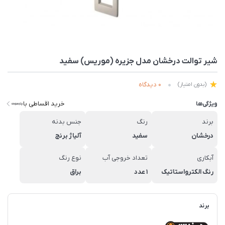
شیر توالت درخشان مدل جزیره (موریس) سفید
0 دیدگاه
(بدون امتیاز)
خرید اقساطی با
ویژگی‌ها
برند
رنگ
جنس بدنه
درخشان
سفید
آلیاژ برنج
آبکاری
تعداد خروجی آب
نوع رنگ
رنگ الکترواستاتیک
1 عدد
براق
برند