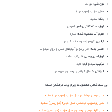
نوع شیر
: توالت
مدل
: جزیره (موریس)
رنگ
: سفید
نوع دسته کنترلی شیر
: اهرمی
اهرم آب تصفیه شده:
ندارد
آبکاری
: کروم | حدود 20 میکرون
جنس بدنه:
فلز برنج و آلیاژهای مس و روی مرغوب
نوع اسپری سری شیر آب
: ساده
ترکیب سرد و گرم
: دارد
گارانتی
: 5 سال گارانتی درخشان سرویس
این ست شامل محصولات زیر از برند درخشان است:
شیر دوش درخشان مدل جزیره (موریس) سفید
شیر روشویی درخشان مدل جزیره (موریس) سفید
شیر ظرفشویی درخشان مدل جزیره (موریس) سفید