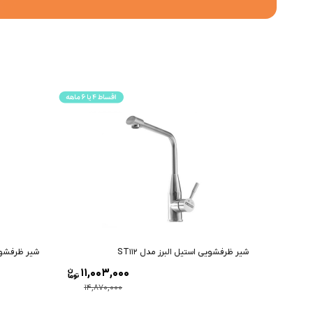
شیر ظرفشویی استیل البرز مدل ST112
شیر ظرفشویی 
11,003,000
14,870,000