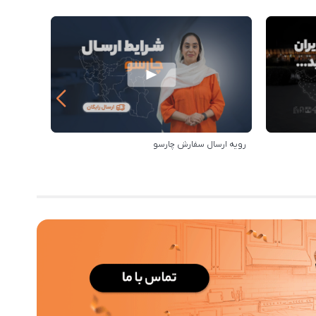
رویه ارسال سفارش چارسو
مزایای خر