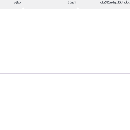
نگ الکترواستاتیک
1 عدد
براق