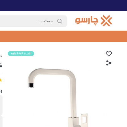
خا
ش
وی
ب
د
آ