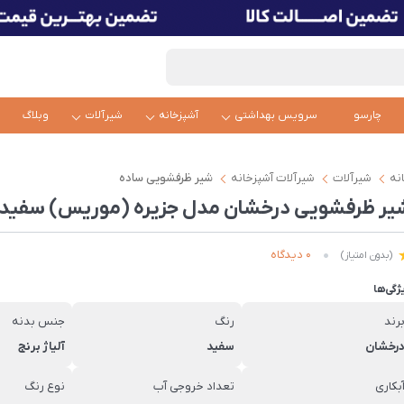
چارسو
سرویس بهداشتی
آشپزخانه
شیرآلات
وبلاگ
نه
شیرآلات
شیرآلات آشپزخانه
شیر ظرفشویی ساده
یر ظرفشویی درخشان مدل جزیره (موریس) سفید
0 دیدگاه
(بدون امتیاز)
ژگی‌ها
رند
رنگ
جنس بدنه
رخشان
سفید
آلیاژ برنج
بکاری
تعداد خروجی آب
نوع رنگ