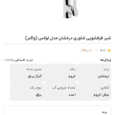
شیر ظرفشويی شاوری درخشان مدل لوکس (واگنر)
1 دیدگاه
5.00
خرید اقساطی با
ویژگی‌ها
برند
رنگ
جنس بدنه
درخشان
کروم
آلیاژ برنج
آبکاری
تعداد خروجی آب
نوع رنگ
نیکل-کروم
1 عدد
براق
برند