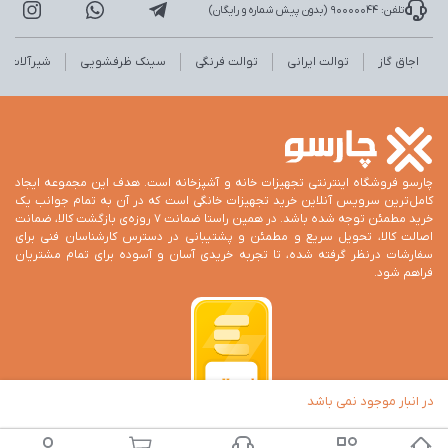
تلفن: 90000044 (بدون پیش شماره و رایگان)
اجاق گاز
توالت ایرانی
توالت فرنگی
سینک ظرفشویی
شیرآلات
چارسو فروشگاه اینترنتی تجهیزات خانه و آشپزخانه است. هدف این مجموعه ایجاد
کامل‌ترین سرویس آنلاین خرید تجهیزات خانگی است که در آن به تمام جوانب یک
خرید مطمئن توجه شده باشد. در همین راستا ضمانت 7 روزه‌ی بازگشت کالا، ضمانت
اصالت کالا، تحویل سریع و مطمئن و پشتیبانی در دسترس کارشناسان فنی برای
سفارشات درنظر گرفته شده، تا تجربه خریدی آسان و آسوده برای تمام مشتریان
فراهم شود.
در انبار موجود نمی باشد