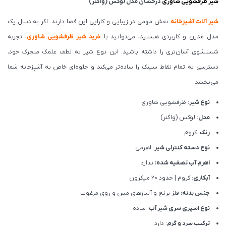
شیر ظرفشويی شاوری
درخشان مدل لوکس (واگنر)
شیر آلات آشپزخانه
نقش مهمی در زیبایی و کارایی این فضا دارند. اگر به دنبال یک
مدل مدرن و کاربردی هستید، می‌توانید با
خرید شیر ظرفشویی شاوری
، تجربه
شستشوی آسان‌تری را داشته باشید. این نوع شیر به لطف علمک متحرک خود،
دسترسی به تمام نقاط سینک را ساده‌تر می‌کند و جلوه‌ای خاص به آشپزخانه شما
می‌بخشد.
نوع شیر
: ظرفشويی شاوری
مدل
: لوکس (واگنر)
رنگ
: کروم
نوع دسته کنترلی شیر
: اهرمی
اهرم آب تصفیه شده:
ندارد
آبکاری
: کروم | حدود 20 میکرون
جنس بدنه:
فلز برنج و آلیاژهای مس و روی مرغوب
نوع اسپری سری شیر آب
: ساده
ترکیب سرد و گرم
: دارد