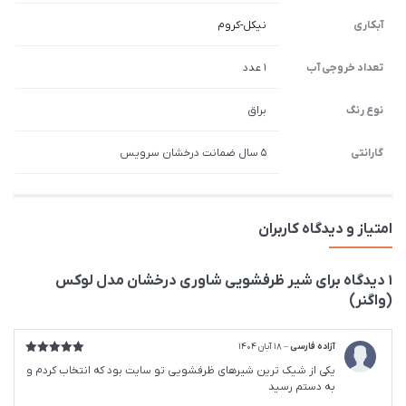
آبکاری
نیکل-کروم
تعداد خروجی آب
1 عدد
نوع رنگ
براق
گارانتی
5 سال ضمانت درخشان سرویس
امتیاز و دیدگاه کاربران
1 دیدگاه برای
شیر ظرفشويی شاوری درخشان مدل لوکس
(واگنر)
آزاده فارسی
–
18 آبان 1404
امتیاز
5
از
یکی از شیک ترین شیرهای ظرفشویی تو سایت بود که انتخاب کردم و
5
به دستم رسید