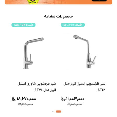
محصولات مشابه
شیر ظرفشویی استیل البرز مدل
شیر ظرفشویی شاوری استیل
شیر ظ
ST112
البرز مدل ST311
ST211
18,670,000
11,003,000
25,230,000
14,870,000