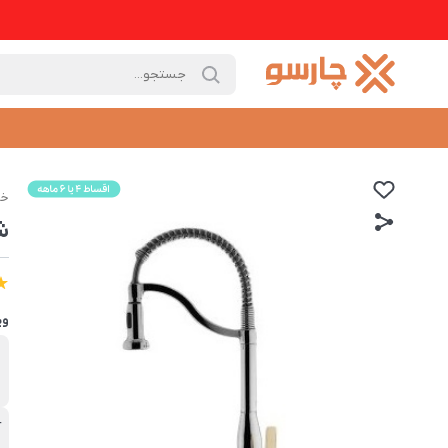
خا
ش
وی
ب
د
آ