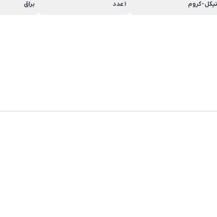
یکل-کروم
1 عدد
براق