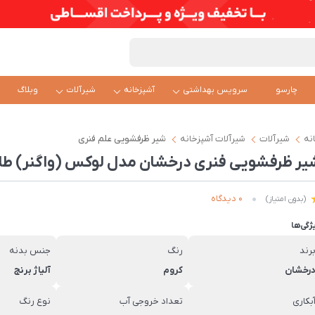
چارسو
سرویس بهداشتی
آشپزخانه
شیرآلات
وبلاگ
نه
شیرآلات
شیرآلات آشپزخانه
شیر ظرفشویی علم فنری
یر ظرفشويی فنری درخشان مدل لوکس (واگنر) طل
0 دیدگاه
(بدون امتیاز)
ژگی‌ها
رند
رنگ
جنس بدنه
رخشان
کروم
آلیاژ برنج
بکاری
تعداد خروجی آب
نوع رنگ