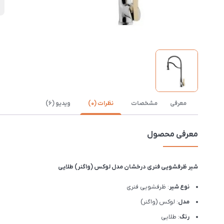
ن
معرفی
مشخصات
نظرات (0)
ویدیو (6)
معرفی محصول
شیر ظرفشويی فنری درخشان مدل لوکس (واگنر) طلایی
نوع شیر
: ظرفشويی فنری
مدل
: لوکس (واگنر)
رنگ
: طلایی