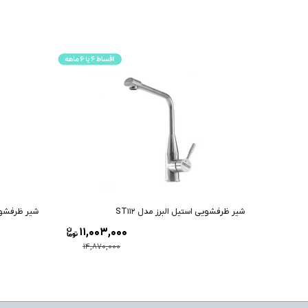
شیر ظرفشویی استیل البرز مدل ST112
شیر ظرفشویی 
11,003,000
14,870,000