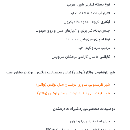
نوع دسته کنترلی شیر
: اهرمی
اهرم آب تصفیه شده:
ندارد
آبکاری
: کروم | حدود 20 میکرون
جنس بدنه:
فلز برنج و آلیاژهای مس و روی مرغوب
نوع اسپری سری شیر آب
: ساده
ترکیب سرد و گرم
: دارد
گارانتی
: 5 سال گارانتی درخشان سرویس
شیر ظرفشویی واگنر (لوکس) شامل محصولات دیگری از برند درخشان است:
شیر ظرفشويی شاوری درخشان مدل لوکس (واگنر)
شیر ظرفشویی دوکاره درخشان مدل لوکس (واگنر)
توضیحات مختصر درباره شیرآلات درخشان
دارای استاندارد اروپا و ایران