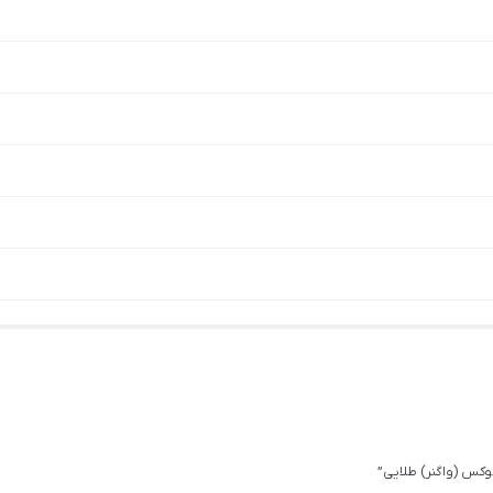
کس (واگنر) طلایی”