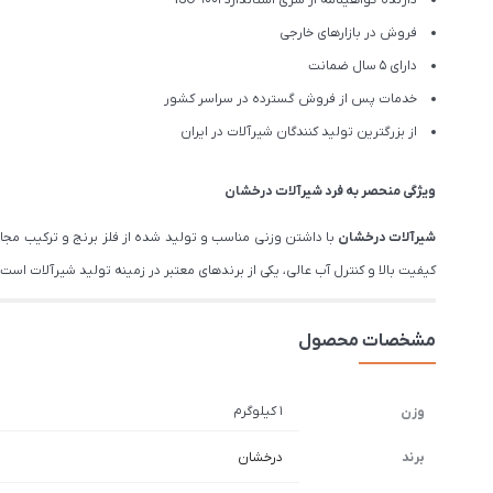
دارنده گواهینامه از سری استاندارد ISO 9001
فروش در بازارهای خارجی
دارای 5 سال ضمانت
خدمات پس از فروش گسترده در سراسر کشور
از بزرگترین تولید کنندگان شیرآلات در ایران
ویژگی منحصر به فرد شیرآلات درخشان
شیرآلات درخشان
با داشتن وزنی مناسب و تولید شده از فلز برنج و ترکیب مج
کیفیت بالا و کنترل آب عالی، یکی از برندهای معتبر در زمینه تولید شیرآلات است. درخشان تم
مشخصات محصول
1 کیلوگرم
وزن
برند
درخشان