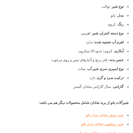
نوع شیر
: توالت
مدل
: یاتو
رنگ
: کروم
نوع دسته کنترلی شیر
: اهرمی
اهرم آب تصفیه شده:
ندارد
آبکاری
: کروم | حدود 20 میکرون
جنس بدنه:
فلز برنج و آلیاژهای مس و روی مرغوب
نوع اسپری سری شیر آب
: ساده
ترکیب سرد و گرم
: دارد
گارانتی
: سال گارانتی شادان گستر
شیرآلات یاتو از برند شادان شامل محصولات دیگر هم می باشد:
شیر دوش شادان مدل یاتو
شیر روشویی شادان مدل یاتو