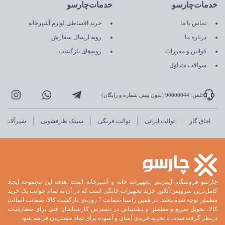
خدمات‌چارسو
خدمات‌چارسو
تماس با ما
خرید اقساطی لوازم آشپزخانه
درباره ما
رویه ارسال سفارش
قوانین و مقررات
رویه‌های بازگشت
سوالات متداول
تلفن: 90000044 (بدون پیش شماره و رایگان)
اجاق گاز
توالت ایرانی
توالت فرنگی
سینک ظرفشویی
شیرآلات
چارسو فروشگاه اینترنتی تجهیزات خانه و آشپزخانه است. هدف این مجموعه ایجاد
کامل‌ترین سرویس آنلاین خرید تجهیزات خانگی است که در آن به تمام جوانب یک خرید
مطمئن توجه شده باشد. در همین راستا ضمانت 7 روزه‌ی بازگشت کالا، ضمانت اصالت
کالا، تحویل سریع و مطمئن و پشتیبانی در دسترس کارشناسان فنی برای سفارشات
درنظر گرفته شده، تا تجربه خریدی آسان و آسوده برای تمام مشتریان فراهم شود.