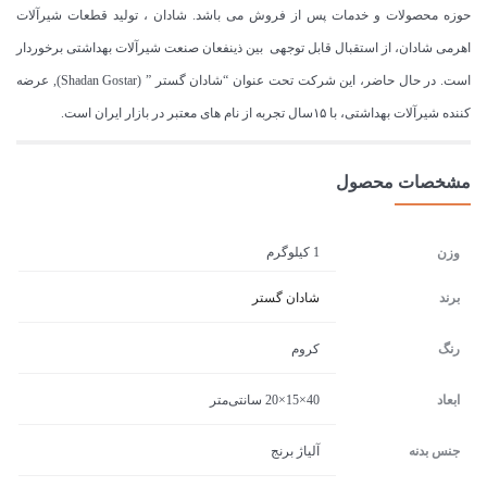
حوزه محصولات و خدمات پس از فروش می باشد. شادان ، تولید قطعات شیرآلات
اهرمی شادان، از استقبال قابل توجهی بین ذینفعان صنعت شیرآلات بهداشتی برخوردار
است. در حال حاضر، این شرکت تحت عنوان “شادان گستر ” (Shadan Gostar), عرضه
کننده شیرآلات بهداشتی، با ۱۵سال تجربه از نام های معتبر در بازار ایران است.
مشخصات محصول
1 کیلوگرم
وزن
برند
شادان گستر
رنگ
کروم
ابعاد
40×15×20 سانتی‌متر
جنس بدنه
آلیاژ برنج