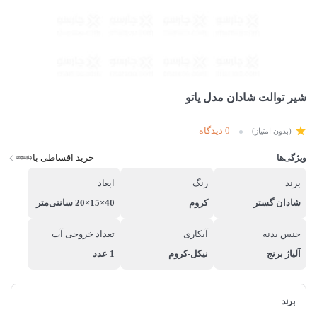
شیر توالت شادان مدل یاتو
0 دیدگاه
(بدون امتیاز)
خرید اقساطی با
ویژگی‌ها
برند
رنگ
ابعاد
شادان گستر
کروم
40×15×20 سانتی‌متر
جنس بدنه
آبکاری
تعداد خروجی آب
آلیاژ برنج
نیکل-کروم
1 عدد
برند