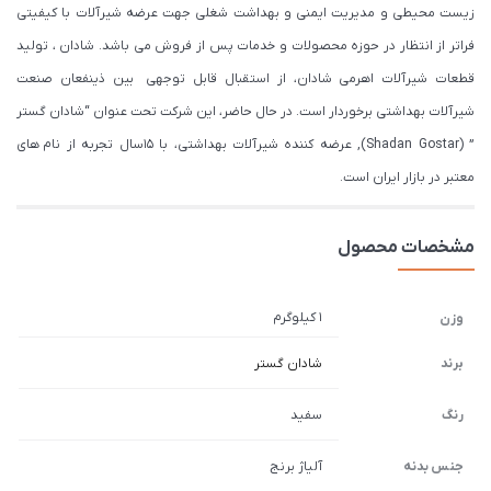
زیست محیطی و مدیریت ایمنی و بهداشت شغلی جهت عرضه شیرآلات با کیفیتی
فراتر از انتظار در حوزه محصولات و خدمات پس از فروش می باشد. شادان ، تولید
قطعات شیرآلات اهرمی شادان، از استقبال قابل توجهی بین ذینفعان صنعت
شیرآلات بهداشتی برخوردار است. در حال حاضر، این شرکت تحت عنوان “شادان گستر
” (Shadan Gostar), عرضه کننده شیرآلات بهداشتی، با ۱۵سال تجربه از نام های
معتبر در بازار ایران است.
مشخصات محصول
1 کیلوگرم
وزن
برند
شادان گستر
رنگ
سفید
جنس بدنه
آلیاژ برنج