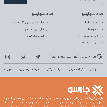
خدمات‌چارسو
خدمات‌چارسو
تماس با ما
خرید اقساطی لوازم آشپزخانه
درباره ما
رویه ارسال سفارش
قوانین و مقررات
رویه‌های بازگشت
سوالات متداول
تلفن: 90000044 (بدون پیش شماره و رایگان)
اجاق گاز
توالت ایرانی
توالت فرنگی
سینک ظرفشویی
شیرآلات
چارسو فروشگاه اینترنتی تجهیزات خانه و آشپزخانه است. هدف این مجموعه ایجاد
کامل‌ترین سرویس آنلاین خرید تجهیزات خانگی است که در آن به تمام جوانب یک
خرید مطمئن توجه شده باشد. در همین راستا ضمانت 7 روزه‌ی بازگشت کالا، ضمانت