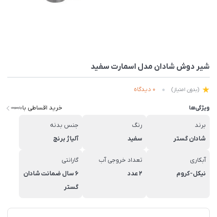
شیر دوش شادان مدل اسمارت سفید
0 دیدگاه
(بدون امتیاز)
خرید اقساطی با
ویژگی‌ها
برند
رنگ
جنس بدنه
شادان گستر
سفید
آلیاژ برنج
آبکاری
تعداد خروجی آب
گارانتی
نیکل-کروم
2 عدد
6 سال ضمانت شادان
گستر