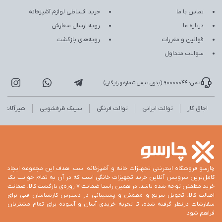
تماس با ما
خرید اقساطی لوازم آشپزخانه
درباره ما
رویه ارسال سفارش
قوانین و مقررات
رویه‌های بازگشت
سوالات متداول
تلفن: 90000044 (بدون پیش شماره و رایگان)
اجاق گاز
توالت ایرانی
توالت فرنگی
سینک ظرفشویی
شیرآلات
چارسو فروشگاه اینترنتی تجهیزات خانه و آشپزخانه است. هدف این مجموعه ایجاد
کامل‌ترین سرویس آنلاین خرید تجهیزات خانگی است که در آن به تمام جوانب یک
خرید مطمئن توجه شده باشد. در همین راستا ضمانت 7 روزه‌ی بازگشت کالا، ضمانت
اصالت کالا، تحویل سریع و مطمئن و پشتیبانی در دسترس کارشناسان فنی برای
سفارشات درنظر گرفته شده، تا تجربه خریدی آسان و آسوده برای تمام مشتریان
فراهم شود.