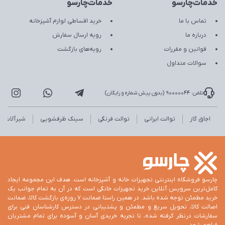
خدمات‌چارسو
خدمات‌چارسو
تماس با ما
خرید اقساطی لوازم آشپزخانه
درباره ما
رویه ارسال سفارش
قوانین و مقررات
رویه‌های بازگشت
سوالات متداول
تلفن: 90000044 (بدون پیش شماره و رایگان)
اجاق گاز
توالت ایرانی
توالت فرنگی
سینک ظرفشویی
شیرآلات
چارسو فروشگاه اینترنتی تجهیزات خانه و آشپزخانه است. هدف این مجموعه ایجاد
کامل‌ترین سرویس آنلاین خرید تجهیزات خانگی است که در آن به تمام جوانب یک
خرید مطمئن توجه شده باشد. در همین راستا ضمانت 7 روزه‌ی بازگشت کالا، ضمانت
اصالت کالا، تحویل سریع و مطمئن و پشتیبانی در دسترس کارشناسان فنی برای
سفارشات درنظر گرفته شده، تا تجربه خریدی آسان و آسوده برای تمام مشتریان
فراهم شود.