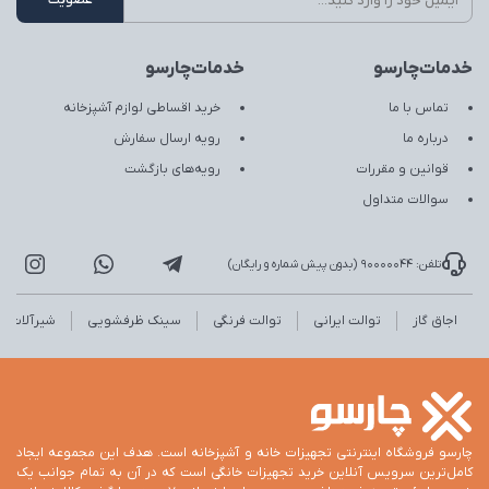
خدمات‌چارسو
خدمات‌چارسو
تماس با ما
خرید اقساطی لوازم آشپزخانه
درباره ما
رویه ارسال سفارش
قوانین و مقررات
رویه‌های بازگشت
سوالات متداول
تلفن: 90000044 (بدون پیش شماره و رایگان)
اجاق گاز
توالت ایرانی
توالت فرنگی
سینک ظرفشویی
شیرآلات
چارسو فروشگاه اینترنتی تجهیزات خانه و آشپزخانه است. هدف این مجموعه ایجاد
کامل‌ترین سرویس آنلاین خرید تجهیزات خانگی است که در آن به تمام جوانب یک