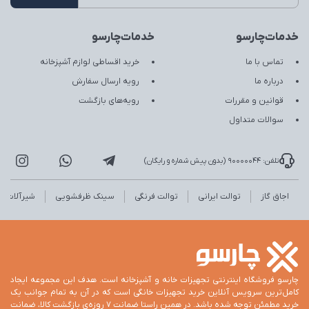
خدمات‌چارسو
خدمات‌چارسو
تماس با ما
خرید اقساطی لوازم آشپزخانه
درباره ما
رویه ارسال سفارش
قوانین و مقررات
رویه‌های بازگشت
سوالات متداول
تلفن: 90000044 (بدون پیش شماره و رایگان)
اجاق گاز
توالت ایرانی
توالت فرنگی
سینک ظرفشویی
شیرآلات
چارسو فروشگاه اینترنتی تجهیزات خانه و آشپزخانه است. هدف این مجموعه ایجاد
کامل‌ترین سرویس آنلاین خرید تجهیزات خانگی است که در آن به تمام جوانب یک
خرید مطمئن توجه شده باشد. در همین راستا ضمانت 7 روزه‌ی بازگشت کالا، ضمانت