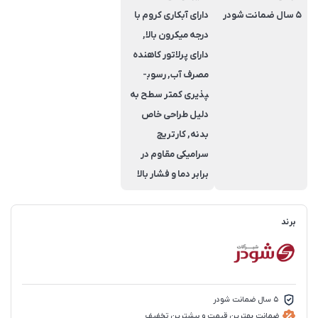
5 سال ضمانت شودر
دارای آبکاری کروم با
درجه میکرون بالا,
دارای پرلاتور کاهنده
مصرف آب, رسوب­
پذیری کم­تر سطح به
دلیل طراحی خاص
بدنه, کارتریج
سرامیکی مقاوم در
برابر دما و فشار بالا
برند
5 سال ضمانت شودر
ضمانت بهترین قیمت و بیشترین تخفیف