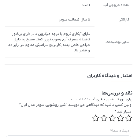
تعداد خروجی آب
1 عدد
گارانتی
5 سال ضمانت شودر
دارای آبکاری کروم با درجه میکرون بالا, دارای پرلاتور
کاهنده مصرف آب, رسوب­پذیری کم­تر سطح به دلیل
سایر توضیحات
طراحی خاص بدنه, کارتریج سرامیکی مقاوم در برابر دما
و فشار بالا
امتیاز و دیدگاه کاربران
نقد و بررسی‌ها
برای این کالا هنوز نظری ثبت نشده است.
اولین کسی باشید که دیدگاهی می نویسد “شیر روشویی شودر مدل اپال”
امتیاز شما
*
دیدگاه شما
*