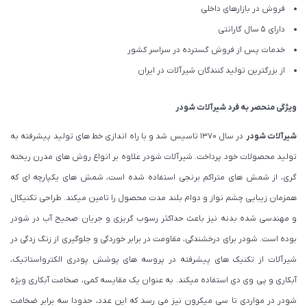
فروش در بازارهای داخلی
دارای 5 سال گارانتی
خدمات پس از فروش گسترده در سراسر کشور
از بزرگترین تولید کنندگان شیرآلات در ایران
ویژگی منحصر به فرد شیرآلات شودر
شیرآلات شودر
در سال 1370 تاسیس شد و با راه اندازی خط های تولید پیشرفته به
تولید محصولات خود پرداخت. شیرآلات شودر علاوه بر انواع روش های مدرن ریخته
گری، از شمش های متراکم برنجی استفاده شده است، شمش های یکپارچه ای که
همزمان زیبایی چشم نواز و دوام بلند مدت محصول را تامین میکند. طراحی تکنیکال
و مهندسی شده بدنه نیز باعث حداکثر رسوب گریزی و جریان صحیح آب در شودر
بوده است. شودر برای درخشندگی، مقاومت در برابر خوردگی و جلوگیری از زنگ زدگی در
شیرآلات از تکنیک های پیشرفته در پروسه های پوشش پودری الکترواستاتیک،
آبکاری و پی وی دی استفاده میکند. به عنوان یک مقایسه کمی، صخامت آبکاری ویژه
شودر در مواردی تا سی میکرون نیز می رسد که این عدد، حدودا سه برابر ضخامت