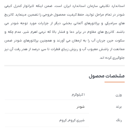
استاندارد تکلیفی سازمان استاندارد ایران است، ضمن اینکه لابراتوار کنترل کیفی
شودر در تمام مراحل تولید، حفظ کیفیت محصول خروجی را تضمین مینماید. کاتریج
های سرامیکی و پرلاتورهای آلمانی بخشی دیگر از جزئیات مورد توجه شودر می
باشند. کاتریج های مقاوم در برابر دما و فشار بالا که نرمی اهرم شیر، عدم چکه و
سکوت حین جریان آب را به ارمغان می آورند و همچنین پرلاتورهای شودر ضمن
ممانعت از پاشش معیوب آب و ریزش زیبای قطرات تا سی درصد از هدر رفت آن نیز
جلوگیری کرده اند.
مشخصات محصول
1 کیلوگرم
وزن
برند
شودر
رنگ
شیری کروم, کروم