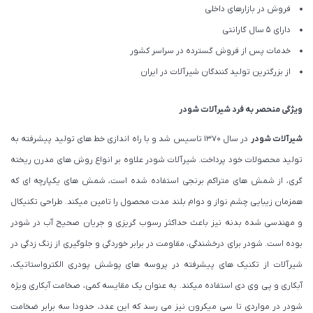
فروش در بازارهای داخلی
دارای 5 سال گارانتی
خدمات پس از فروش گسترده در سراسر کشور
از بزرگترین تولید کنندگان شیرآلات در ایران
ویژگی منحصر به فرد شیرآلات شودر
شیرآلات شودر
در سال 1370 تاسیس شد و با راه اندازی خط های تولید پیشرفته به
تولید محصولات خود پرداخت. شیرآلات شودر علاوه بر انواع روش های مدرن ریخته
گری، از شمش های متراکم برنجی استفاده شده است، شمش های یکپارچه ای که
همزمان زیبایی چشم نواز و دوام بلند مدت محصول را تامین میکند. طراحی تکنیکال
و مهندسی شده بدنه نیز باعث حداکثر رسوب گریزی و جریان صحیح آب در شودر
بوده است. شودر برای درخشندگی، مقاومت در برابر خوردگی و جلوگیری از زنگ زدگی در
شیرآلات از تکنیک های پیشرفته در پروسه های پوشش پودری الکترواستاتیک،
آبکاری و پی وی دی استفاده میکند. به عنوان یک مقایسه کمی، صخامت آبکاری ویژه
شودر در مواردی تا سی میکرون نیز می رسد که این عدد، حدودا سه برابر ضخامت