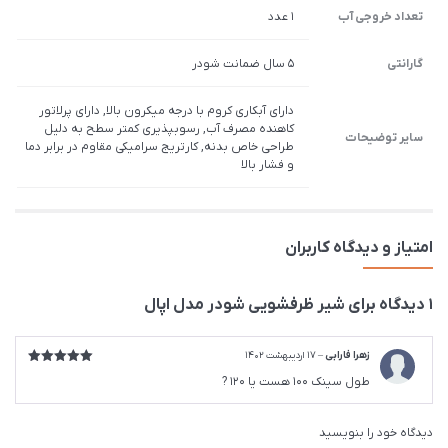
تعداد خروجی آب
1 عدد
گارانتی
5 سال ضمانت شودر
دارای آبکاری کروم با درجه میکرون بالا, دارای پرلاتور
کاهنده مصرف آب, رسوب­پذیری کم­تر سطح به دلیل
سایر توضیحات
طراحی خاص بدنه, کارتریج سرامیکی مقاوم در برابر دما
و فشار بالا
امتیاز و دیدگاه کاربران
1 دیدگاه برای
شیر ظرفشویی شودر مدل اپال
زهرا فارابی
–
17 اردیبهشت 1402
امتیاز
5
از
طول سینک 100 هست یا ۱20 ?
5
دیدگاه خود را بنویسید