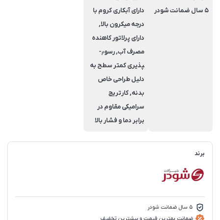
5 سال ضمانت شودر
دارای آبکاری کروم با
درجه میکرون بالا,
دارای پرلاتور کاهنده
مصرف آب, رسوب­
پذیری کم­تر سطح به
دلیل طراحی خاص
بدنه, کارتریج
سرامیکی مقاوم در
برابر دما و فشار بالا
برند
5 سال ضمانت شودر
ضمانت بهترین قیمت و بیشترین تخفیف