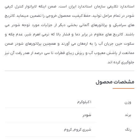
استاندارد تکلیفی سازمان استاندارد ایران است، ضمن اینکه لابراتوار کنترل کیفی
شودر در تمام مراحل تولید، حفظ کیفیت محصول خروجی را تضمین مینماید. کاتریج
های سرامیکی و پرلاتورهای آلمانی بخشی دیگر از جزئیات مورد توجه شودر می
باشند. کاتریج های مقاوم در برابر دما و فشار بالا که نرمی اهرم شیر، عدم چکه و
سکوت حین جریان آب را به ارمغان می آورند و همچنین پرلاتورهای شودر ضمن
ممانعت از پاشش معیوب آب و ریزش زیبای قطرات تا سی درصد از هدر رفت آن نیز
جلوگیری کرده اند.
مشخصات محصول
1 کیلوگرم
وزن
برند
شودر
رنگ
شیری کروم, کروم