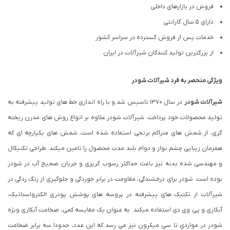
فروش در بازارهای داخلی
دارای 5 سال گارانتی
خدمات پس از فروش گسترده در سراسر کشور
از بزرگترین تولید کنندگان شیرآلات در ایران
ویژگی منحصر به فرد شیرآلات شودر
شیرآلات شودر
در سال 1370 تاسیس شد و با راه اندازی خط های تولید پیشرفته به
تولید محصولات خود پرداخت. شیرآلات شودر علاوه بر انواع روش های مدرن ریخته
گری، از شمش های متراکم برنجی استفاده شده است، شمش های یکپارچه ای که
همزمان زیبایی چشم نواز و دوام بلند مدت محصول را تامین میکند. طراحی تکنیکال
و مهندسی شده بدنه نیز باعث حداکثر رسوب گریزی و جریان صحیح آب در شودر
بوده است. شودر برای درخشندگی، مقاومت در برابر خوردگی و جلوگیری از زنگ زدگی در
شیرآلات از تکنیک های پیشرفته در پروسه های پوشش پودری الکترواستاتیک،
آبکاری و پی وی دی استفاده میکند. به عنوان یک مقایسه کمی، صخامت آبکاری ویژه
شودر در مواردی تا سی میکرون نیز می رسد که این عدد، حدودا سه برابر ضخامت