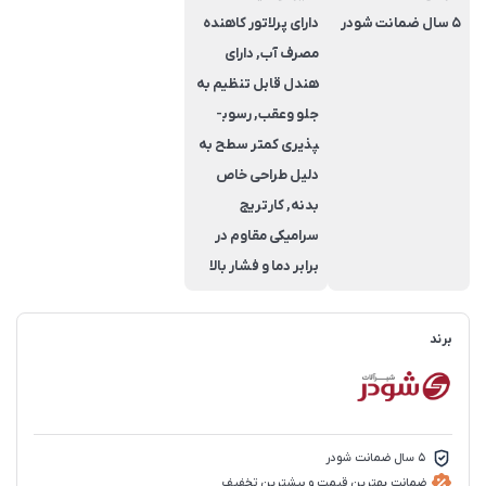
5 سال ضمانت شودر
دارای پرلاتور کاهنده
مصرف آب, دارای
هندل قابل تنظیم به
جلو وعقب, رسوب­
پذیری کم­تر سطح به
دلیل طراحی خاص
بدنه, کارتریج
سرامیکی مقاوم در
برابر دما و فشار بالا
برند
5 سال ضمانت شودر
ضمانت بهترین قیمت و بیشترین تخفیف