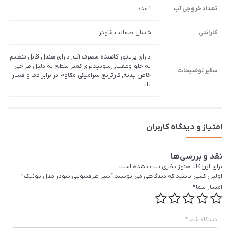
تعداد خروجی آب
1 عدد
گارانتی
5 سال ضمانت شودر
دارای پرلاتور کاهنده مصرف آب, دارای هندل قابل تنظیم
به جلو وعقب, رسوب­پذیری کم­تر سطح به دلیل طراحی
سایر توضیحات
خاص بدنه, کارتریج سرامیکی مقاوم در برابر دما و فشار
بالا
امتیاز و دیدگاه کاربران
نقد و بررسی‌ها
برای این کالا هنوز نظری ثبت نشده است.
اولین کسی باشید که دیدگاهی می نویسد “شیر ظرفشویی شودر مدل یونیک”
امتیاز شما
*
دیدگاه شما
*