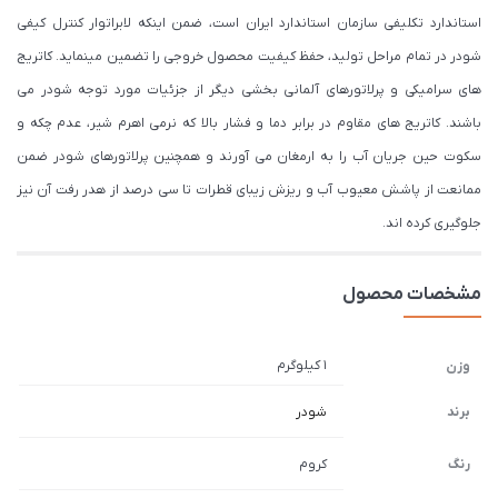
استاندارد تکلیفی سازمان استاندارد ایران است، ضمن اینکه لابراتوار کنترل کیفی
شودر در تمام مراحل تولید، حفظ کیفیت محصول خروجی را تضمین مینماید. کاتریج
های سرامیکی و پرلاتورهای آلمانی بخشی دیگر از جزئیات مورد توجه شودر می
باشند. کاتریج های مقاوم در برابر دما و فشار بالا که نرمی اهرم شیر، عدم چکه و
سکوت حین جریان آب را به ارمغان می آورند و همچنین پرلاتورهای شودر ضمن
ممانعت از پاشش معیوب آب و ریزش زیبای قطرات تا سی درصد از هدر رفت آن نیز
جلوگیری کرده اند.
مشخصات محصول
1 کیلوگرم
وزن
برند
شودر
رنگ
کروم