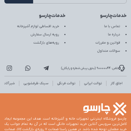
خدمات‌چارسو
خدمات‌چارسو
تماس با ما
خرید اقساطی لوازم آشپزخانه
درباره ما
رویه ارسال سفارش
قوانین و مقررات
رویه‌های بازگشت
سوالات متداول
تلفن: 90000044 (بدون پیش شماره و رایگان)
اجاق گاز
توالت ایرانی
توالت فرنگی
سینک ظرفشویی
شیرآلات
چارسو فروشگاه اینترنتی تجهیزات خانه و آشپزخانه است. هدف این مجموعه ایجاد
کامل‌ترین سرویس آنلاین خرید تجهیزات خانگی است که در آن به تمام جوانب یک
خرید مطمئن توجه شده باشد. در همین راستا ضمانت 7 روزه‌ی بازگشت کالا، ضمانت