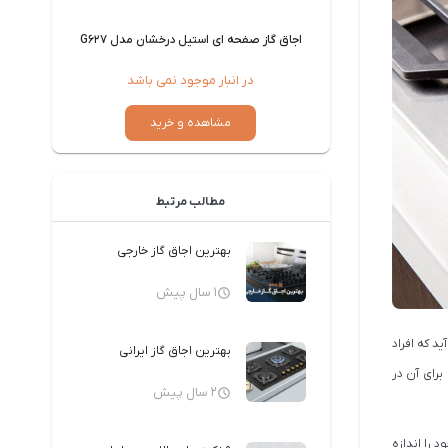
شان مدل G627
اجاق گاز استیل پنج شعله اسنوا مدل SS19584
می باشد
در انبار موجود نمی باشد
رید
مشاهده و خرید
مطالب مرتبط
بهترین اجاق گاز خارجی
1 سال پیش
د که افراد
بهترین اجاق گاز ایرانی
رای آن در
2 سال پیش
 را اندازه