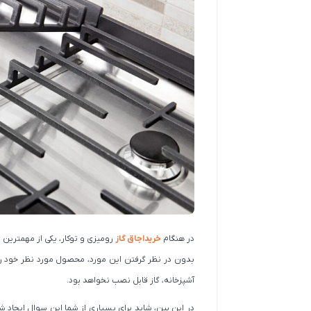
اجاق گاز صفحه ای استیل البرز مدل S 5957 با
اجاق گاز صفحه ای استیل البرز مدل S 5952 با
قطعات ایرانی
قطعات ایرانی
25,236,000
بار موجود نمی باشد
33,250,000
مشاهده و خرید
مشاهده و خرید
در هنگام
خریداجاق گاز
رومیزی و توکار، یکی از مهمترین 
بدون در نظر گرفتن این مورد، محصول مورد نظر خود را 
آشپزخانه، گاز قابل نصب نخواهد بود.
در این بین، شاید برای بسیاری از شما این سوال ایجاد شود