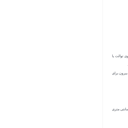
ی توالت یا
ردن در از بیرون برای
 که باید در سرویس بهداشتی معلولان در نظر بگیرید شامل نصب سطل زباله و آینه است. قسمت پایینی آینه باید حداکثر فاصله 90 سانتی متری