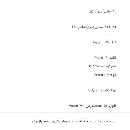
80 سانتی‌متر از کف
30 تا 40 سانتی‌متر (حداکثر 60)
15 تا 20 سانتی‌متر
تخت:
18–20cm
نیم گود:
20–22cm
گود:
23–26cm
نوع تخت یا نیم‌گود
طول: 50–55cmعرض: 30–35cm
زاویه نصب نسبت به قبله: 90 درجهعایق‌کاری و هم‌ترازی کف