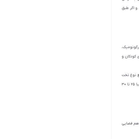
 و اگر طبق
ارگونومیک،
ی کودکان و
ع نوع تخت
کاسه توالت ایرانی کمترین ارتفاع و نوع گود بیشترین ارتفاع را دارد. در طراحی استاندارد کاسه توالت ایرانی، فاصله بین جای پاها هم باید تقریبا 25 تا 30
شت و هم فضایی