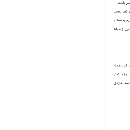
داشته باشید. شیرآلات معمولا در ارتفاع 80 سانتی‌متری از کف نصب
ری و معلق
 این وسیله
ت گود عمق
یلاها استفاده می‌شود. در حالی که کاسه توالت تخت با عمق کمتر (بین 18 تا 20 سانتی‌متر) بیشتر
ه ارتفاع سقف استانداردی