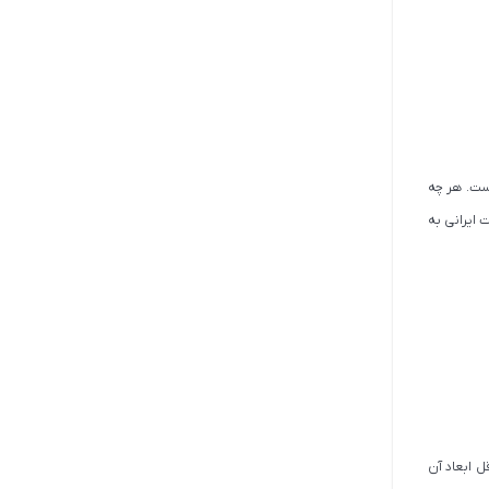
والت دارد. عمق توالت ایرانی معمولا بین 12 تا 26 سانتی‌متر است. هر چه
 ایرانی به
ود، حداقل ابعاد آن