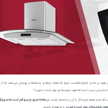
هود مورب بیمکث مدل 2032 سایز 90 مشکی
هود مورب استیل البرز مدل SA417
21,600,000
در انبار موجود نمی باشد
24,000,000
مشاهده و خرید
مشاهده و خ
هود در اختیار خانواده‌هاست. تنوع بالا همه نیازها و سلیقه‌ها را پوشش می‌دهد. اما از
ا مشتریان تردید دارند که هود شومینه ای بهتر است یا مورب؟
که شاید همه تجربه کار با آن را نداشته باشند.
در مقاله امروز چارسو قرار است تمام ویژگی‌
هود شومینه‌ای بهتر است یا مورب
. با ما همراه باشید.