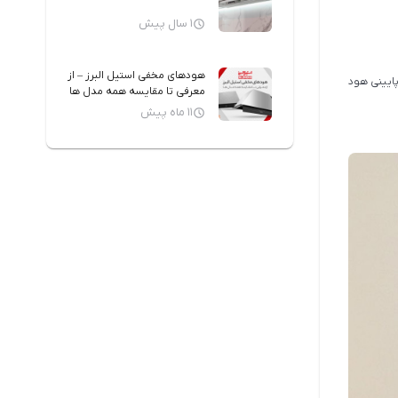
1 سال پیش
هودهای مخفی استیل البرز – از
 شکل یک T برعکس است. سطح تخت پایینی هود
معرفی تا مقایسه همه مدل ها
11 ماه پیش