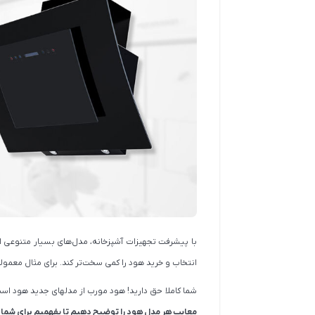
 مدل اونیکس Onyx
هود کن مدل پاردیک پلاس PardycPlus
18,896,000
18,185,00
22,231,000
21,395,000
مشاهده و خرید
مشاهده و خرید
با پیشرفت تجهیزات آشپزخانه، مدل‌های بسیار متنوعی از 
انتخاب و خرید هود را کمی سخت‌تر کند. برای مثال معمول
شما کاملا حق دارید! هود مورب از مدلهای جدید هود است 
معایب هر مدل هود را توضیح دهیم تا بفهمیم برای شما 