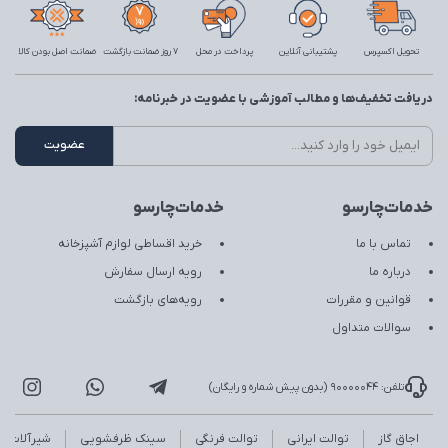
تحویل اکسپرس
پشتیبانی آنلاین
پرداخت در محل
7 روز ضمانت بازگشت
ضمانت اصل بودن کالا
دریافت تخفیف‌ها و مطالب آموزشی با عضویت در خبرنامه:
خدمات‌چارسو
خدمات‌چارسو
تماس با ما
خرید اقساطی لوازم آشپزخانه
درباره ما
رویه ارسال سفارش
قوانین و مقررات
رویه‌های بازگشت
سوالات متداول
تلفن: 90000044 (بدون پیش شماره و رایگان)
اجاق گاز
توالت ایرانی
توالت فرنگی
سینک ظرفشویی
شیرآلات