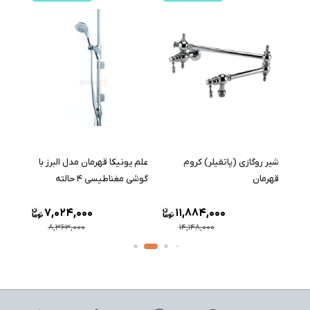
شیر روگازی (پاتفیلر) کروم
علم یونیکا قهرمان مدل البرز با
علم دوش دو
قهرمان
گوشی مغناطیسی ۴ حالته
قهرمان مدل
7,024,000
11,884,000
8,363,000
14,148,000