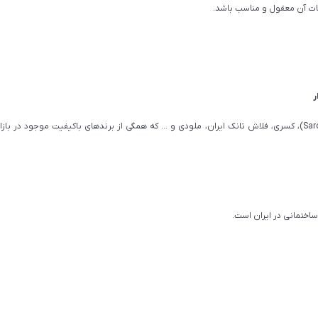
انات آن معقول و مناسب باشد.
در ادامه ۱۳ مدل از فلاش تانک‌ های ارزان ایمن آب (Sarodi)، کسری، فلاش تانک ایران، ملودی و … که همگی از برندهای باکیفیت موجود د
اختمانی در ایران است.