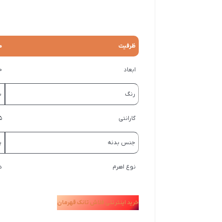
ظرفیت
10 
ابعاد
330×
رنگ
س
گارانتی
5 سا
جنس بدنه
پ
نوع اهرم
د
خرید اینترنتی فلاش تانک قهرمان