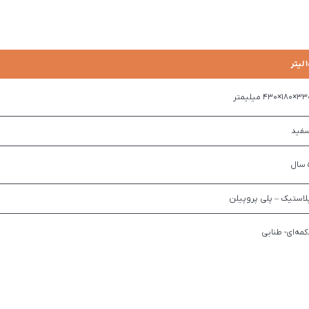
لیتر
180×430 میلیمتر
فید
ل
لاستیک – پلی پروپیلن
کمه‌ای- طنابی